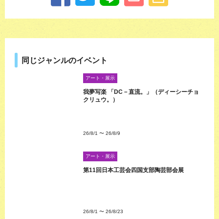
同じジャンルのイベント
アート・展示
我夢写楽 「DC－直流。」（ディーシーチョ
クリュウ。）
26/8/1
〜
26/8/9
アート・展示
第11回日本工芸会四国支部陶芸部会展
26/8/1
〜
26/8/23