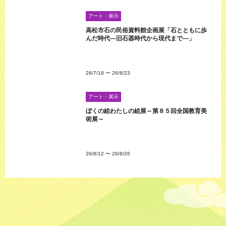
アート・展示
高松市石の民俗資料館企画展「石とともに歩
んだ時代―旧石器時代から現代まで―」
26/7/18
〜
26/8/23
アート・展示
ぼくの絵わたしの絵展～第８５回全国教育美
術展～
26/8/12
〜
26/8/26