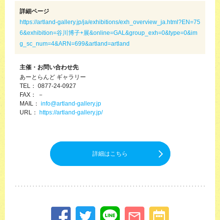
詳細ページ
https://artland-gallery.jp/ja/exhibitions/exh_overview_ja.html?EN=75
6&exhibition=谷川博子+展&online=GAL&group_exh=0&type=0&im
g_sc_num=4&ARN=699&artland=artland
主催・お問い合わせ先
あーとらんど ギャラリー
TEL： 0877-24-0927
FAX： －
MAIL：
info@artland-gallery.jp
URL：
https://artland-gallery.jp/
詳細はこちら