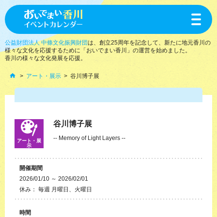
toggle
navigat
公益財団法人 中條文化振興財団
は、創立25周年を記念して、新たに地元香川の
様々な文化を応援するために「おいでまい香川」の運営を始めました。
香川の様々な文化発展を応援。
アート・展示
谷川博子展
谷川博子展
-- Memory of Light Layers --
アート・展
示
開催期間
2026/01/10 ～ 2026/02/01
休み： 毎週 月曜日、火曜日
時間