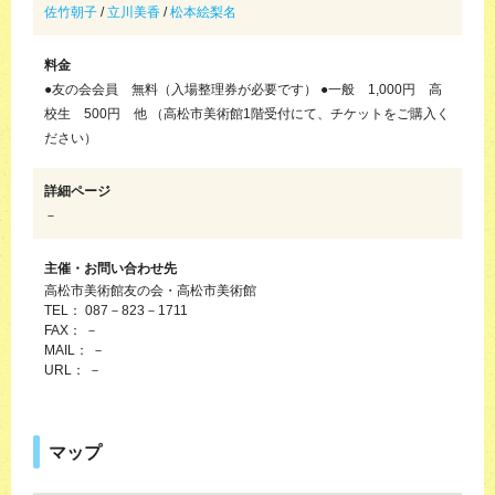
佐竹朝子
/
立川美香
/
松本絵梨名
料金
●友の会会員 無料（入場整理券が必要です） ●一般 1,000円 高
校生 500円 他 （高松市美術館1階受付にて、チケットをご購入く
ださい）
詳細ページ
－
主催・お問い合わせ先
高松市美術館友の会・高松市美術館
TEL： 087－823－1711
FAX： －
MAIL： －
URL： －
マップ