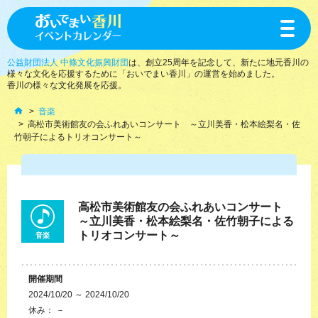
toggle
navigat
公益財団法人 中條文化振興財団
は、創立25周年を記念して、新たに地元香川の
様々な文化を応援するために「おいでまい香川」の運営を始めました。
香川の様々な文化発展を応援。
音楽
高松市美術館友の会ふれあいコンサート ～立川美香・松本絵梨名・佐
竹朝子によるトリオコンサート～
高松市美術館友の会ふれあいコンサート
～立川美香・松本絵梨名・佐竹朝子による
トリオコンサート～
音楽
開催期間
2024/10/20 ～ 2024/10/20
休み： －