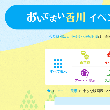
公益財団法人 中條文化振興財団
は、創
茶華道
イ
すべて表示
アート・展示
ス
アート・展示
小さな版画展 Seed S