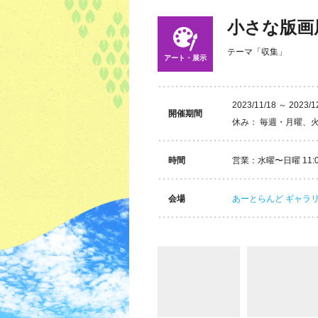
小さな版画展 S
テーマ「収集」
アート・展示
2023/11/18 ～ 2023/1
開催期間
休み： 毎週・月曜、
時間
営業：水曜〜日曜 11:00
会場
あーとらんど ギャラ