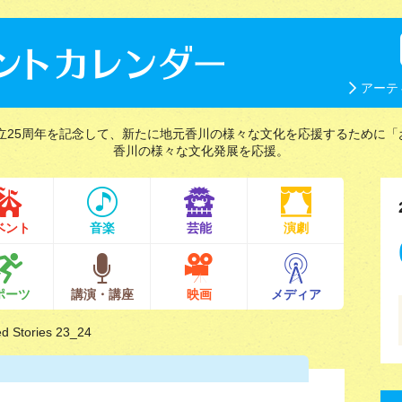
アーテ
立25周年を記念して、新たに地元香川の様々な文化を応援するために「
香川の様々な文化発展を応援。
ベント
音楽
芸能
演劇
ポーツ
講演・講座
映画
メディア
tories 23_24