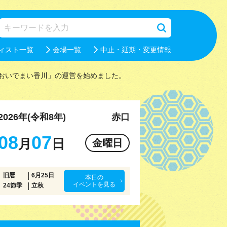
ィスト一覧
会場一覧
中止・延期・変更情報
おいでまい香川」の運営を始めました。
2026年(令和8年)
赤口
08
07
月
日
金曜日
旧暦
6月25日
本日の
イベントを見る
24節季
立秋