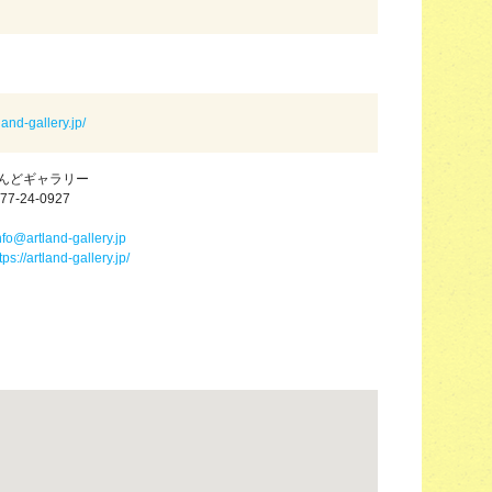
tland-gallery.jp/
んどギャラリー
77-24-0927
nfo@artland-gallery.jp
tps://artland-gallery.jp/