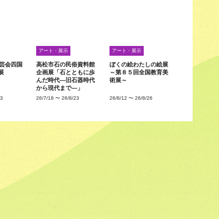
アート・展示
アート・展示
工芸会四国
高松市石の民俗資料館
ぼくの絵わたしの絵展
展
企画展「石とともに歩
～第８５回全国教育美
んだ時代―旧石器時代
術展～
から現代まで―」
23
26/7/18
〜
26/8/23
26/8/12
〜
26/8/26