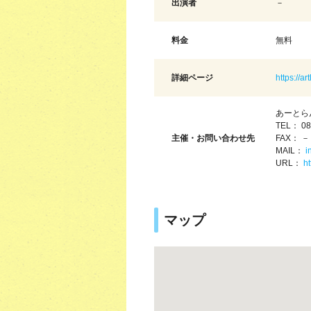
出演者
－
料金
無料
詳細ページ
https://ar
あーとら
TEL： 08
主催・お問い合わせ先
FAX： －
MAIL：
i
URL：
ht
マップ