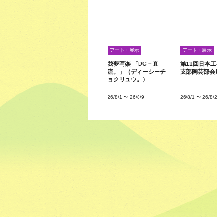
アート・展示
アート・展示
我夢写楽 「DC－直
第11回日本
流。」（ディーシーチ
支部陶芸部会
ョクリュウ。）
26/8/1
〜
26/8/9
26/8/1
〜
26/8/