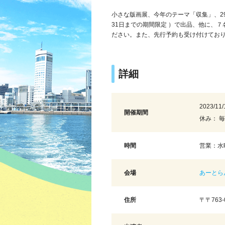
小さな版画展、今年のテーマ「収集」、29名
31日までの期間限定 ）で出品、他に、
ださい。また、先行予約も受け付けてお
詳細
2023/11/
開催期間
休み： 
時間
営業：水曜
会場
あーとら
住所
〒〒763