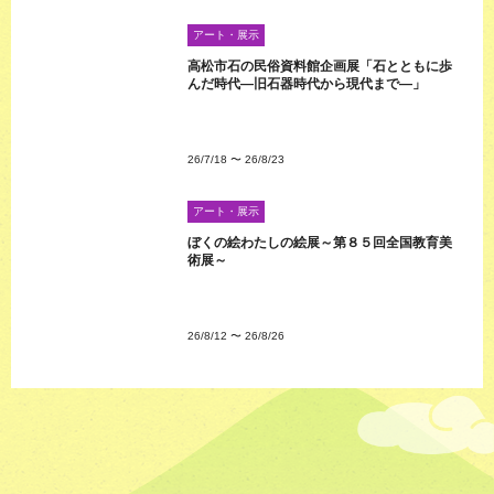
アート・展示
高松市石の民俗資料館企画展「石とともに歩
んだ時代―旧石器時代から現代まで―」
26/7/18
〜
26/8/23
アート・展示
ぼくの絵わたしの絵展～第８５回全国教育美
術展～
26/8/12
〜
26/8/26