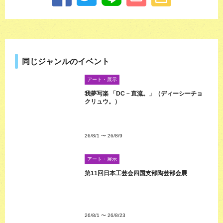
同じジャンルのイベント
アート・展示
我夢写楽 「DC－直流。」（ディーシーチョ
クリュウ。）
26/8/1
〜
26/8/9
アート・展示
第11回日本工芸会四国支部陶芸部会展
26/8/1
〜
26/8/23