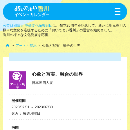
toggle
navigat
公益財団法人 中條文化振興財団
は、創立25周年を記念して、新たに地元香川の
様々な文化を応援するために「おいでまい香川」の運営を始めました。
香川の様々な文化発展を応援。
アート・展示
心象と写実、融合の世界
心象と写実、融合の世界
日本画四人展
アート・展
示
開催期間
2023/07/01 ～ 2023/07/30
休み： 毎週月曜日
時間