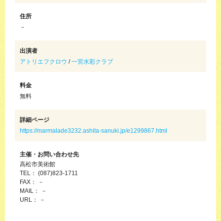
住所
－
出演者
アトリエフクロウ
/
一宮水彩クラブ
料金
無料
詳細ページ
https://marmalade3232.ashita-sanuki.jp/e1299867.html
主催・お問い合わせ先
高松市美術館
TEL： (087)823-1711
FAX： －
MAIL： －
URL： －