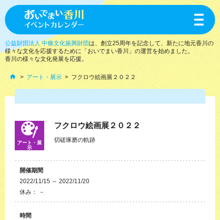
toggle
navigat
公益財団法人 中條文化振興財団
は、創立25周年を記念して、新たに地元香川の
様々な文化を応援するために「おいでまい香川」の運営を始めました。
香川の様々な文化発展を応援。
アート・展示
フクロウ絵画展２０２２
フクロウ絵画展２０２２
切磋琢磨の軌跡
アート・展
示
開催期間
2022/11/15 ～ 2022/11/20
休み： －
時間