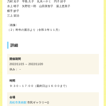
乃村 光子 平島 久子 丸木ハヤミ 円子 好子
水上 晴子 矢野壮一郎 山田美智子 湯上恵美子
横手 妙子
三上 栄治
〈画像〉
（２）昨年の展示より（令和３年１１月）
詳細
開催期間
2022/11/15 ～ 2022/11/20
休み： －
時間
９:３０～１７:００（最終日は１６:００まで）
会場
高松市美術館
市民ギャラリー()