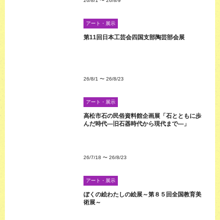
26/8/1
〜
26/8/9
アート・展示
第11回日本工芸会四国支部陶芸部会展
26/8/1
〜
26/8/23
アート・展示
高松市石の民俗資料館企画展「石とともに歩
んだ時代―旧石器時代から現代まで―」
26/7/18
〜
26/8/23
アート・展示
ぼくの絵わたしの絵展～第８５回全国教育美
術展～