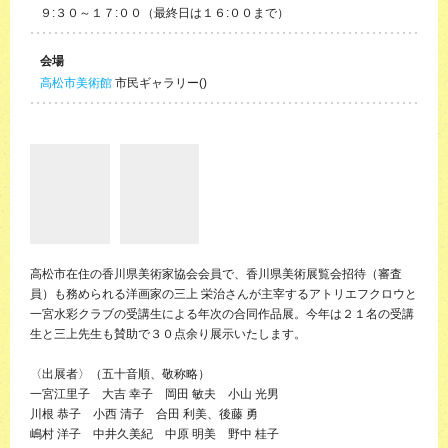
９:３０～１７:００（最終日は１６:００まで）
会場
高松市美術館
市民ギャラリー()
高松市在住の香川県美術家協会会員で、香川県美術展覧会招待（審査
員）も務められる洋画家の三上 栄治さんが主宰するアトリエフクロウと
一宮水彩クラブの受講生による年次の合同作品展。今年は２１名の受講
生と三上先生も賛助で３０点余り展示いたします。
〈出展者〉（五十音順、敬称略）
一宮江里子 大吉 幸子 岡田 敏夫 小山 光男
川根 恭子 小西 清子 合田 利美、後藤 勇
嶋村 洋子 中井久美紀 中原 明美 野中 桂子