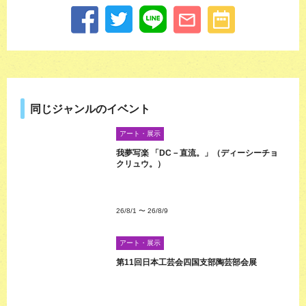
同じジャンルのイベント
アート・展示
我夢写楽 「DC－直流。」（ディーシーチョ
クリュウ。）
26/8/1
〜
26/8/9
アート・展示
第11回日本工芸会四国支部陶芸部会展