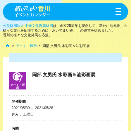
toggle
navigat
公益財団法人 中條文化振興財団
は、創立25周年を記念して、新たに地元香川の
様々な文化を応援するために「おいでまい香川」の運営を始めました。
香川の様々な文化発展を応援。
アート・展示
岡部 文男氏 水彩画＆油彩画展
岡部 文男氏 水彩画＆油彩画展
アート・展
示
開催期間
2021/05/09 ～ 2021/05/28
休み： 土曜日
時間