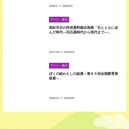
26/8/1
〜
26/8/23
アート・展示
高松市石の民俗資料館企画展「石とともに歩
んだ時代―旧石器時代から現代まで―」
26/7/18
〜
26/8/23
アート・展示
ぼくの絵わたしの絵展～第８５回全国教育美
術展～
26/8/12
〜
26/8/26