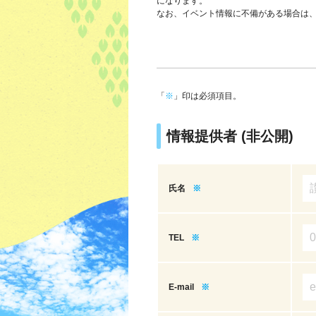
になります。
なお、イベント情報に不備がある場合は
「
※
」印は必須項目。
情報提供者 (非公開)
氏名
※
TEL
※
E-mail
※