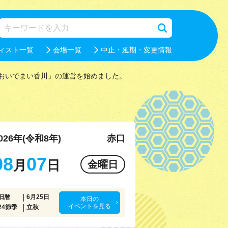
ィスト一覧
会場一覧
中止・延期・変更情報
おいでまい香川」の運営を始めました。
026年(令和8年)
赤口
08
07
月
日
金曜日
旧暦
6月25日
本日の
イベントを見る
24節季
立秋