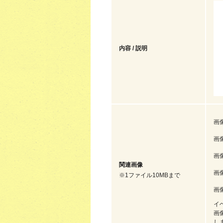
内容 / 説明
画像
画像
画像
関連画像
画像
※1ファイル10MBまで
画像
イ
画
し