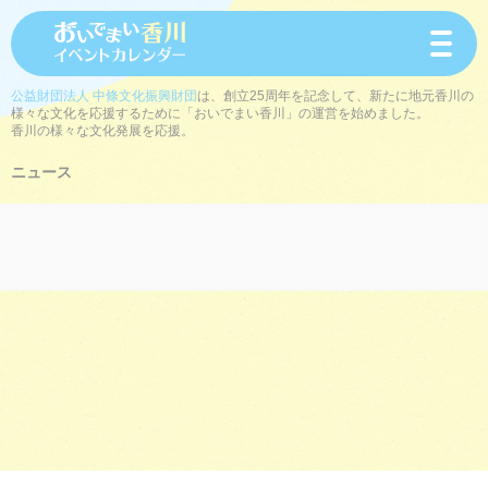
toggle
navigat
公益財団法人 中條文化振興財団
は、創立25周年を記念して、新たに地元香川の
様々な文化を応援するために「おいでまい香川」の運営を始めました。
香川の様々な文化発展を応援。
ニュース