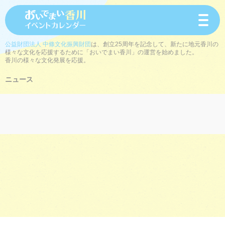
toggle
navigat
公益財団法人 中條文化振興財団
は、創立25周年を記念して、新たに地元香川の
様々な文化を応援するために「おいでまい香川」の運営を始めました。
香川の様々な文化発展を応援。
ニュース