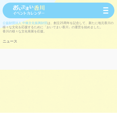
toggle
navigat
公益財団法人 中條文化振興財団
は、創立25周年を記念して、新たに地元香川の
様々な文化を応援するために「おいでまい香川」の運営を始めました。
香川の様々な文化発展を応援。
ニュース