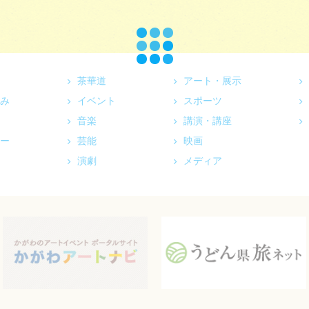
茶華道
アート・展示
み
イベント
スポーツ
音楽
講演・講座
ー
芸能
映画
演劇
メディア