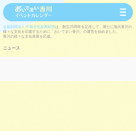
toggle
navigat
公益財団法人 中條文化振興財団
は、創立25周年を記念して、新たに地元香川の
様々な文化を応援するために「おいでまい香川」の運営を始めました。
香川の様々な文化発展を応援。
ニュース