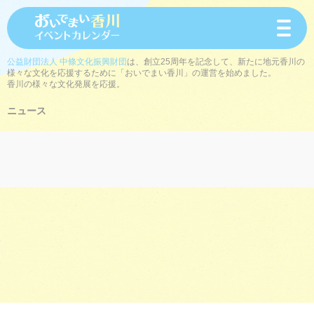
toggle
navigat
公益財団法人 中條文化振興財団
は、創立25周年を記念して、新たに地元香川の
様々な文化を応援するために「おいでまい香川」の運営を始めました。
香川の様々な文化発展を応援。
ニュース