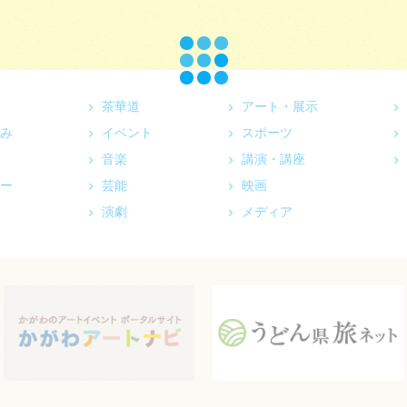
茶華道
アート・展示
み
イベント
スポーツ
音楽
講演・講座
ー
芸能
映画
演劇
メディア