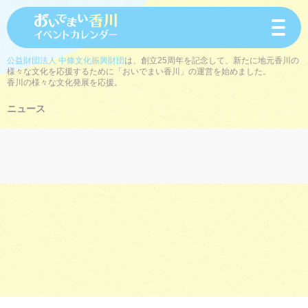
toggle
navigat
公益財団法人 中條文化振興財団
は、創立25周年を記念して、新たに地元香川の
様々な文化を応援するために「おいでまい香川」の運営を始めました。
香川の様々な文化発展を応援。
ニュース