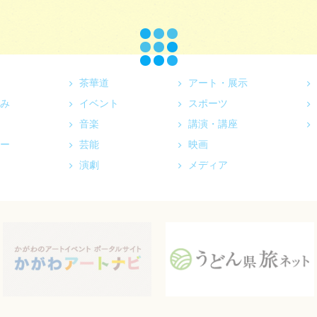
茶華道
アート・展示
み
イベント
スポーツ
音楽
講演・講座
ー
芸能
映画
演劇
メディア