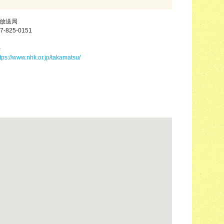
松放送局
7-825-0151
－
tps://www.nhk.or.jp/takamatsu/