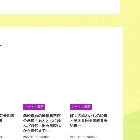
ト
アート・展示
アート・展示
工芸会四国
高松市石の民俗資料館
ぼくの絵わたしの絵展
展
企画展「石とともに歩
～第８５回全国教育美
んだ時代―旧石器時代
術展～
から現代まで―」
23
26/7/18
〜
26/8/23
26/8/12
〜
26/8/26