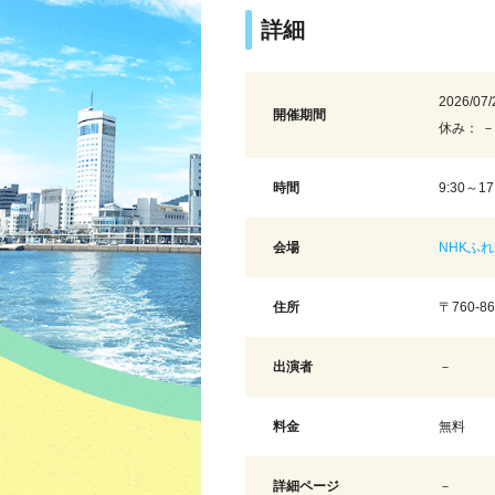
詳細
2026/07/
開催期間
休み： －
時間
9:30～1
会場
NHKふ
住所
〒760-8
出演者
－
料金
無料
詳細ページ
－