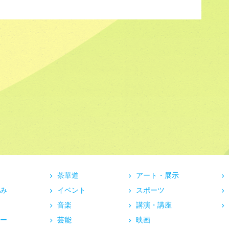
茶華道
アート・展示
み
イベント
スポーツ
音楽
講演・講座
ー
芸能
映画