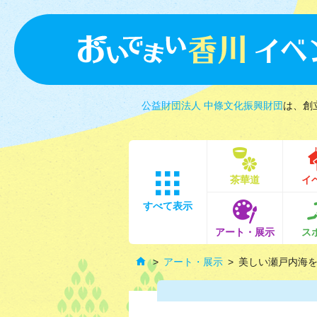
公益財団法人 中條文化振興財団
は、創
茶華道
イ
すべて表示
アート・展示
ス
アート・展示
美しい瀬戸内海