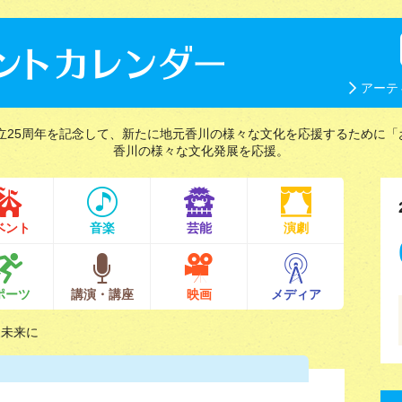
アーテ
立25周年を記念して、新たに地元香川の様々な文化を応援するために「
香川の様々な文化発展を応援。
ベント
音楽
芸能
演劇
ポーツ
講演・講座
映画
メディア
を未来に