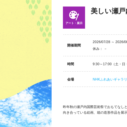
美しい瀬戸
アート・展示
2026/07/28 ～ 2026/0
開催期間
休み： －
時間
9:30～17:00（土・日
会場
NHKふれあいギャラリ
昨年秋の瀬戸内国際芸術祭でおもてなし
向き合っている絵画、箱の造形作品を展