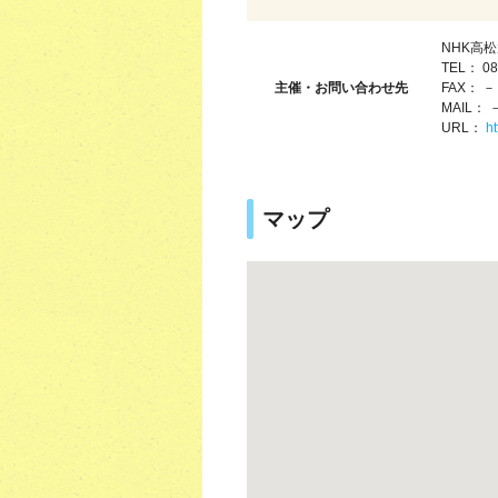
NHK高
TEL： 08
主催・お問い合わせ先
FAX： －
MAIL： 
URL：
ht
マップ