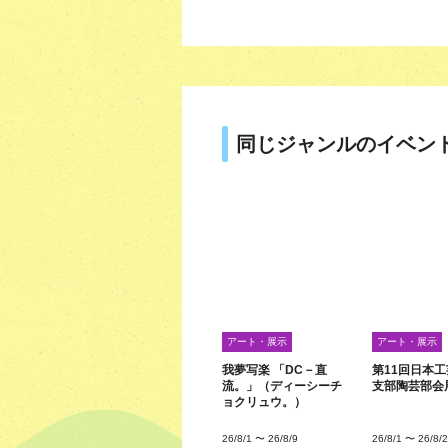
同じジャンルのイベン
アート・展示
アート・展示
我夢写楽 「DC－直
第11回日本
流。」（ディーシーチ
支部陶芸部会
ョクリュウ。）
26/8/1
〜
26/8/9
26/8/1
〜
26/8/