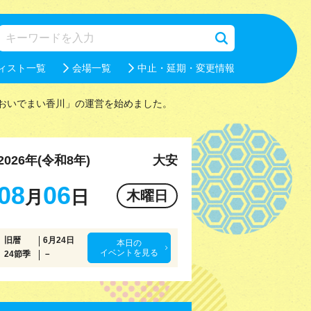
ィスト一覧
会場一覧
中止・延期・変更情報
おいでまい香川」の運営を始めました。
2026年(令和8年)
大安
08
06
月
日
木曜日
旧暦
6月24日
本日の
イベントを見る
24節季
－