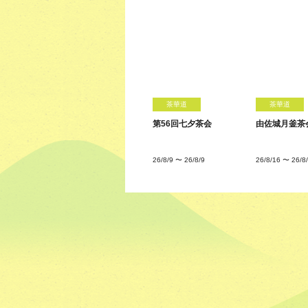
茶華道
茶華道
第56回七夕茶会
由佐城月釜茶
26/8/9
〜
26/8/9
26/8/16
〜
26/8