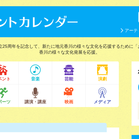
アーテ
立25周年を記念して、新たに地元香川の様々な文化を応援するために「
香川の様々な文化発展を応援。
ベント
音楽
芸能
演劇
ポーツ
講演・講座
映画
メディア