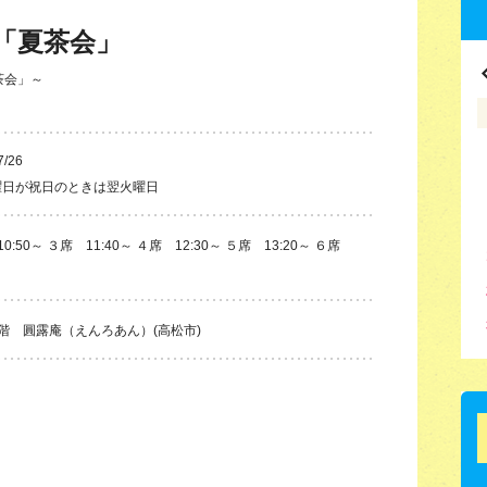
「夏茶会」
茶会」～
7/26
曜日が祝日のときは翌火曜日
0:50～ ３席 11:40～ ４席 12:30～ ５席 13:20～ ６席
階 圓露庵（えんろあん）(高松市)