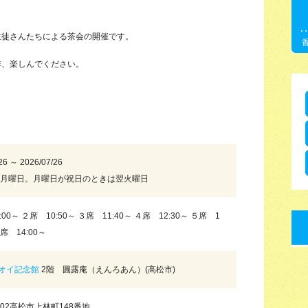
生徒さんたちによる茶会の開催です。
非、楽しんでください。
26 ～ 2026/07/26
毎月曜日。月曜日が祝日のときは翌火曜日
00～ ２席 10:50～ ３席 11:40～ ４席 12:30～ ５席 1
６席 14:00～
オイ記念館
2階 圓露庵（えんろあん）(高松市)
0302高松市上林町148番地