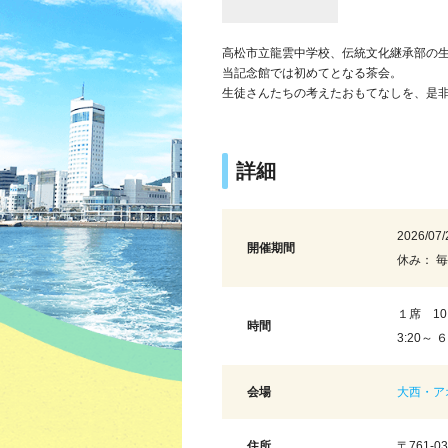
高松市立龍雲中学校、伝統文化継承部の
当記念館では初めてとなる茶会。
生徒さんたちの考えたおもてなしを、是
詳細
2026/07/
開催期間
休み： 
１席 10:
時間
3:20～ 
会場
大西・ア
住所
〒761-