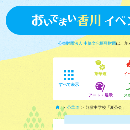
公益財団法人 中條文化振興財団
は、創
茶華道
イ
すべて表示
アート・展示
ス
茶華道
龍雲中学校「夏茶会」