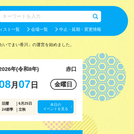
ィスト一覧
会場一覧
中止・延期・変更情報
おいでまい香川」の運営を始めました。
2026年(令和8年)
赤口
08
07
月
日
金曜日
旧暦
6月25日
本日の
イベントを見る
24節季
立秋