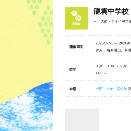
龍雲中学校
～「大西・アオイ中学
茶華道
2026/07/26 ～ 2026/0
開催期間
休み： 毎月曜日。月
１席 10:00～ ２席 1
時間
14:00～
会場
大西・アオイ記念館
2