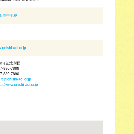
龍雲中学校
w.onishi-aoi.or.jp
オイ記念財団
7-880-7888
7-880-7890
nfo@onishi-aoi.or.jp
tp://www.onishi-aoi.or.jp