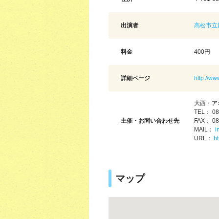
出演者
高松市立
料金
400円
詳細ページ
http://ww
大西・ア
TEL： 08
主催・お問い合わせ先
FAX： 08
MAIL：
i
URL：
ht
マップ