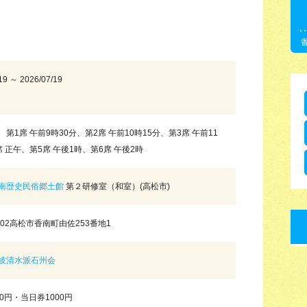
19 ～ 2026/07/19
第1席 午前9時30分、第2席 午前10時15分、第3席 午前11
席 正午、第5席 午後1時、第6席 午後2時
南歴史民俗郷土館
第２研修室（和室）(高松市)
1402高松市香南町由佐253番地1
岐清水派石州会
0円・当日券1000円