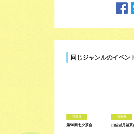
同じジャンルのイベン
茶華道
茶華道
第56回七夕茶会
由佐城月釜茶