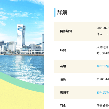
詳細
2026/07/
開催期間
休み： －
入席時刻 
時間
時、第4
会場
高松市香
住所
〒761-
出演者
石州流讃
料金
前売券90