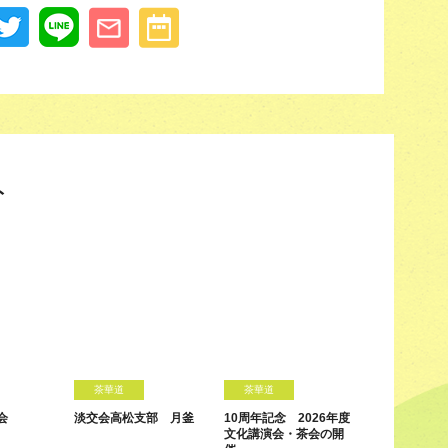
ト
茶華道
茶華道
会
淡交会高松支部 月釜
10周年記念 2026年度
文化講演会・茶会の開