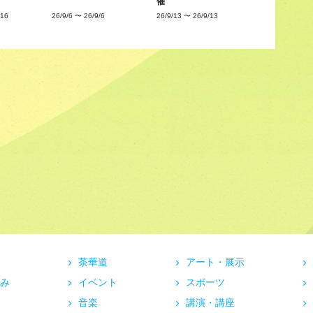
催
/16
26/9/6
〜
26/9/6
26/9/13
〜
26/9/13
茶華道
アート・展示
み
イベント
スポーツ
音楽
講演・講座