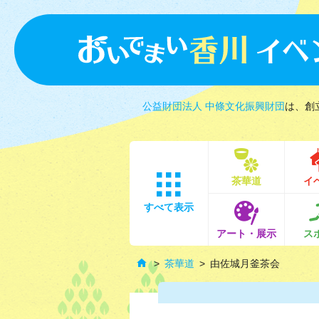
公益財団法人 中條文化振興財団
は、創
茶華道
イ
すべて表示
アート・展示
ス
茶華道
由佐城月釜茶会