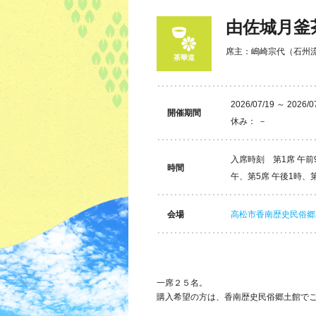
由佐城月釜
席主：嶋崎宗代（石州
茶華道
2026/07/19 ～ 2026/0
開催期間
休み： －
入席時刻 第1席 午前9
時間
午、第5席 午後1時、
会場
高松市香南歴史民俗郷
一席２５名。
購入希望の方は、香南歴史民俗郷土館で