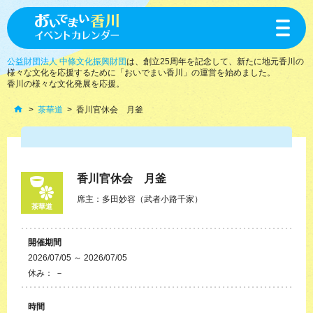
toggle
navigat
公益財団法人 中條文化振興財団
は、創立25周年を記念して、新たに地元香川の
様々な文化を応援するために「おいでまい香川」の運営を始めました。
香川の様々な文化発展を応援。
茶華道
香川官休会 月釜
香川官休会 月釜
席主：多田妙容（武者小路千家）
茶華道
開催期間
2026/07/05 ～ 2026/07/05
休み： －
時間