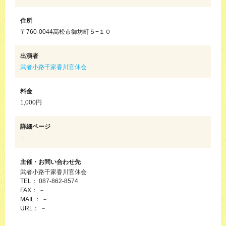
住所
〒760-0044高松市御坊町５−１０
出演者
武者小路千家香川官休会
料金
1,000円
詳細ページ
－
主催・お問い合わせ先
武者小路千家香川官休会
TEL： 087-862-8574
FAX： －
MAIL： －
URL： －