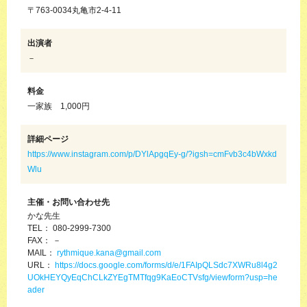
〒763-0034丸亀市2-4-11
出演者
－
料金
一家族 1,000円
詳細ページ
https://www.instagram.com/p/DYlApgqEy-g/?igsh=cmFvb3c4bWxkd
Wlu
主催・お問い合わせ先
かな先生
TEL： 080-2999-7300
FAX： －
MAIL：
rythmique.kana@gmail.com
URL：
https://docs.google.com/forms/d/e/1FAIpQLSdc7XWRu8l4g2
UOkHEYQyEqChCLkZYEgTMTfqg9KaEoCTVsfg/viewform?usp=he
ader