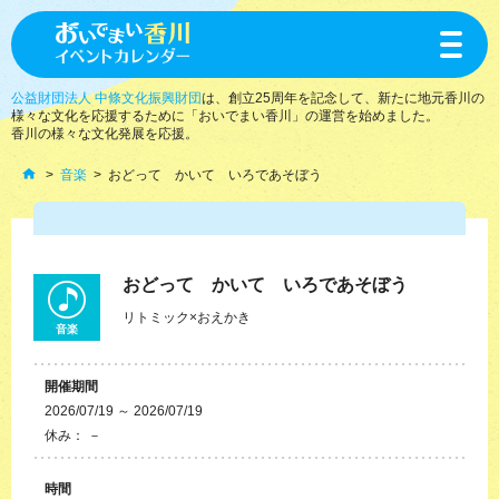
toggle
navigat
公益財団法人 中條文化振興財団
は、創立25周年を記念して、新たに地元香川の
様々な文化を応援するために「おいでまい香川」の運営を始めました。
香川の様々な文化発展を応援。
音楽
おどって かいて いろであそぼう
おどって かいて いろであそぼう
リトミック×おえかき
音楽
開催期間
2026/07/19 ～ 2026/07/19
休み： －
時間