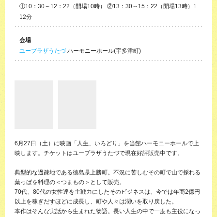
①10：30～12：22（開場10時） ②13：30～15：22（開場13時）1
12分
会場
ユープラザうたづ
ハーモニーホール(宇多津町)
6月27日（土）に映画「人生、いろどり」を当館ハーモニーホールで上
映します。チケットはユープラザうたづで現在好評販売中です。
典型的な過疎地である徳島県上勝町。不況に苦しむその町で山で採れる
葉っぱを料理の＜つまもの＞として販売。
70代、80代の女性達を主戦力にしたそのビジネスは、今では年商2億円
以上を稼ぎだすほどに成長し、町や人々は潤いを取り戻した。
本作はそんな実話から生まれた物語。長い人生の中で一度も主役になっ