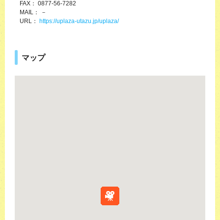
FAX： 0877-56-7282
MAIL： －
URL：
https://uplaza-utazu.jp/uplaza/
マップ