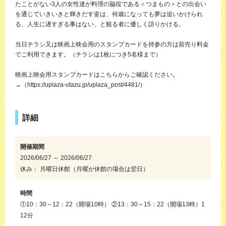
たことがない3人の女性達が料理の脇役である＜つまもの＞との出会い
を通じていきいきと輝きだす姿は、何歳になっても夢は追いかけられ
る、人生に遅すぎる事はない、と観る者に優しく語りかける。
当日チラシ又は映画上映会用のスタンプカードを持参の方は前売り料金
でご利用できます。（チラシは1枚につき5名様まで）
映画上映会用スタンプカードはこちらからご確認ください。
→（https://uplaza-utazu.jp/uplaza_post/4481/）
詳細
開催期間
2026/06/27 ～ 2026/06/27
休み： 月曜日休館（月曜が休館の場合は翌日）
時間
①10：30～12：22（開場10時） ②13：30～15：22（開場13時）1
12分