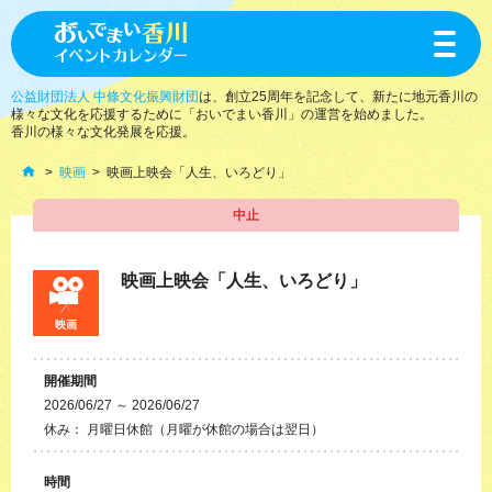
toggle
navigat
公益財団法人 中條文化振興財団
は、創立25周年を記念して、新たに地元香川の
様々な文化を応援するために「おいでまい香川」の運営を始めました。
香川の様々な文化発展を応援。
映画
映画上映会「人生、いろどり」
中止
映画上映会「人生、いろどり」
映画
開催期間
2026/06/27 ～ 2026/06/27
休み： 月曜日休館（月曜が休館の場合は翌日）
時間