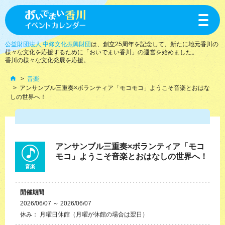
toggle
navigat
公益財団法人 中條文化振興財団
は、創立25周年を記念して、新たに地元香川の
様々な文化を応援するために「おいでまい香川」の運営を始めました。
香川の様々な文化発展を応援。
音楽
アンサンブル三重奏×ボランティア「モコモコ」ようこそ音楽とおはな
しの世界へ！
アンサンブル三重奏×ボランティア「モコ
モコ」ようこそ音楽とおはなしの世界へ！
音楽
開催期間
2026/06/07 ～ 2026/06/07
休み： 月曜日休館（月曜が休館の場合は翌日）