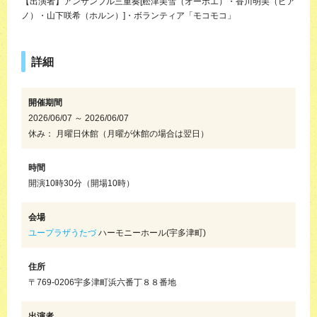
【出演者】アンサンブル三重奏[舩津美雪（オーボエ）・香川明美（ピア
ノ）・山下咲希（ホルン）]・ボランティア「モコモコ」
詳細
開催期間
2026/06/07 ～ 2026/06/07
休み： 月曜日休館（月曜が休館の場合は翌日）
時間
開演10時30分（開場10時）
会場
ユープラザうたづ
ハーモニーホール(宇多津町)
住所
〒769-0206宇多津町浜六番丁８８番地
出演者