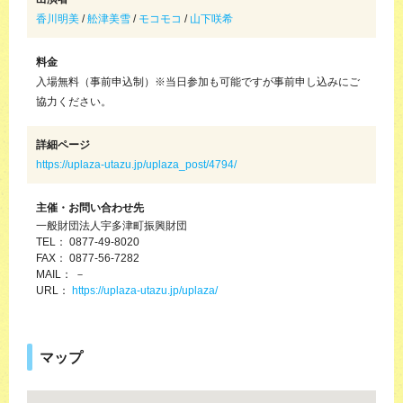
香川明美
/
舩津美雪
/
モコモコ
/
山下咲希
料金
入場無料（事前申込制）※当日参加も可能ですが事前申し込みにご
協力ください。
詳細ページ
https://uplaza-utazu.jp/uplaza_post/4794/
主催・お問い合わせ先
一般財団法人宇多津町振興財団
TEL： 0877-49-8020
FAX： 0877-56-7282
MAIL： －
URL：
https://uplaza-utazu.jp/uplaza/
マップ