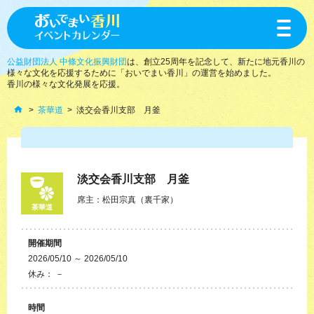
toggle
navigat
公益財団法人 中條文化振興財団
は、創立25周年を記念して、新たに地元香川の
様々な文化を応援するために「おいでまい香川」の運営を始めました。
香川の様々な文化発展を応援。
茶華道
淡交会香川支部 月釜
淡交会香川支部 月釜
席主：松田宗真（裏千家）
茶華道
開催期間
2026/05/10 ～ 2026/05/10
休み： －
時間