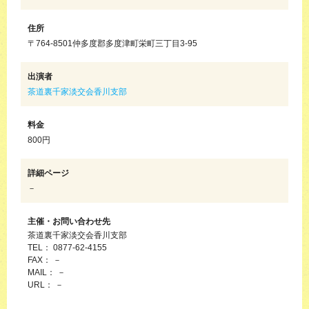
住所
〒764-8501仲多度郡多度津町栄町三丁目3-95
出演者
茶道裏千家淡交会香川支部
料金
800円
詳細ページ
－
主催・お問い合わせ先
茶道裏千家淡交会香川支部
TEL： 0877-62-4155
FAX： －
MAIL： －
URL： －