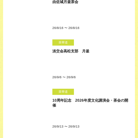
由佐城月釜茶会
26/8/16
〜
26/8/16
茶華道
淡交会高松支部 月釜
26/9/6
〜
26/9/6
茶華道
10周年記念 2026年度文化講演会・茶会の開
催
26/9/13
〜
26/9/13