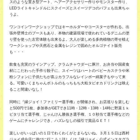
スのような置き型アート、ヘアーアクセサリー作りやモンスター作り、
LEDライトキャンドルにスクイーズとスイーツデコのパフェも出来ちゃ
うよ。
ワンコインワークショップではキーホルダーやコースターが作れる。出
張外壁博士のブースもあり、本物の建築現場で使われているデニムの塗
り壁を使った左官体験も出来るよ。大人が楽しめる多肉植物の寄せ植え
ワークショップや天然石と金属をレジンで固めたオルゴナイト販売
も・・・
飲食も充実のラインアップ。クラムチャウダーに豚汁、お弁当や国産食
材にこだわった手作り餃子に、スイーツはハートのベビーカステラや米
粉シフォンに子供たちが喜ぶカラフルなレインボー綿菓子もやって来
る。可愛いくまちゃんボトルのもっちもち大粒タピオカドリンクは映え
ること間違いなし！
同時に『縁ジョイ！ファミリー選手権』が開催され、お店巡りを楽しむ
と500円で1枚、参加券がGETでき11時・12時・13時・14時に野菜１ｋ
ピタリ当て選手権、じゃんけん勝抜き選手権、１０秒当て選手権などの
ゲームにチャレンジでき、ハズレなしの福引で賞品ＧＥＴ！
楽しいがいっぱいの１日でわくわくがとまらないね。３月１５日は西村
ジョイ成合店に遊びに行こう！詳しくは『縁ジョイ』公式インスタグラ