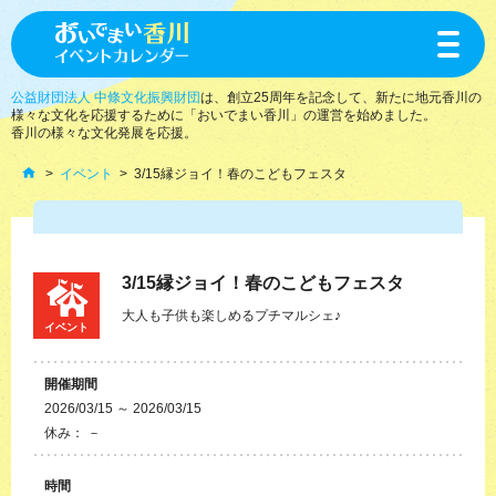
toggle
navigat
公益財団法人 中條文化振興財団
は、創立25周年を記念して、新たに地元香川の
様々な文化を応援するために「おいでまい香川」の運営を始めました。
香川の様々な文化発展を応援。
イベント
3/15縁ジョイ！春のこどもフェスタ
3/15縁ジョイ！春のこどもフェスタ
大人も子供も楽しめるプチマルシェ♪
イベント
開催期間
2026/03/15 ～ 2026/03/15
休み： －
時間