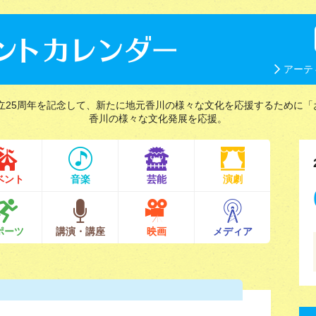
アーテ
立25周年を記念して、新たに地元香川の様々な文化を応援するために「
香川の様々な文化発展を応援。
ベント
音楽
芸能
演劇
ポーツ
講演・講座
映画
メディア