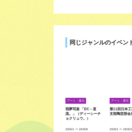
同じジャンルのイベン
アート・展示
アート・展示
我夢写楽 「DC－直
第11回日本
流。」（ディーシーチ
支部陶芸部会
ョクリュウ。）
26/8/1
〜
26/8/9
26/8/1
〜
26/8/