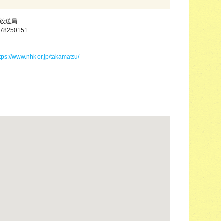
松放送局
78250151
－
tps://www.nhk.or.jp/takamatsu/