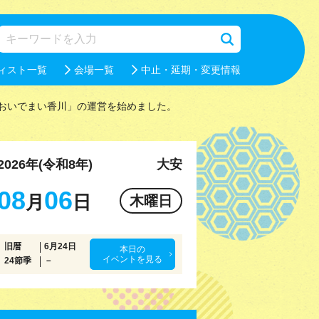
ィスト一覧
会場一覧
中止・延期・変更情報
おいでまい香川」の運営を始めました。
2026年(令和8年)
大安
08
06
月
日
木曜日
旧暦
6月24日
本日の
イベントを見る
24節季
－