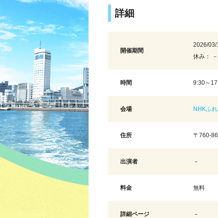
詳細
2026/03/
開催期間
休み： －
時間
9:30～
会場
NHKふ
住所
〒760-
出演者
－
料金
無料
詳細ページ
－