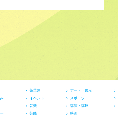
茶華道
アート・展示
み
イベント
スポーツ
音楽
講演・講座
ー
芸能
映画