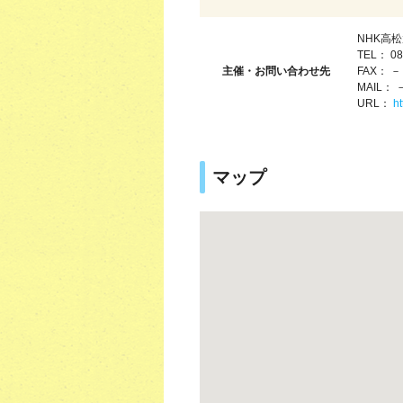
NHK高
TEL： 08
主催・お問い合わせ先
FAX： －
MAIL： 
URL：
ht
マップ