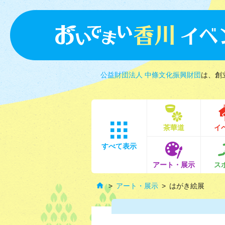
公益財団法人 中條文化振興財団
は、創
茶華道
イ
すべて表示
アート・展示
ス
アート・展示
はがき絵展