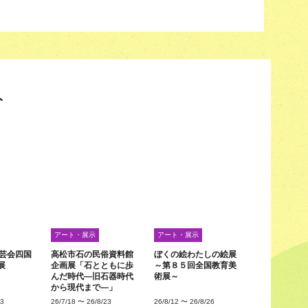
ト
アート・展示
アート・展示
工芸会四国
高松市石の民俗資料館
ぼくの絵わたしの絵展
展
企画展「石とともに歩
～第８５回全国教育美
んだ時代―旧石器時代
術展～
から現代まで―」
23
26/7/18
〜
26/8/23
26/8/12
〜
26/8/26