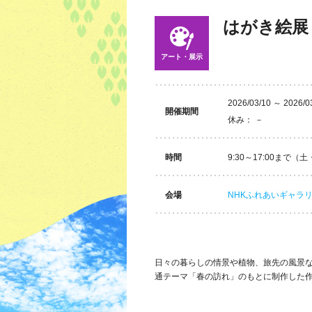
はがき絵展
アート・展示
2026/03/10 ～ 2026/0
開催期間
休み： －
時間
9:30～17:00まで（
会場
NHKふれあいギャラリ
日々の暮らしの情景や植物、旅先の風景な
通テーマ「春の訪れ」のもとに制作した