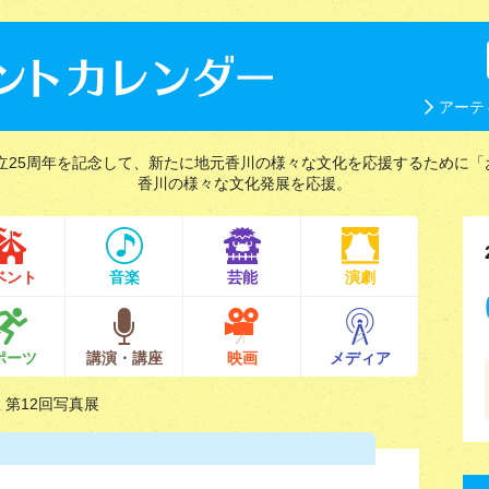
アーテ
立25周年を記念して、新たに地元香川の様々な文化を応援するために「
香川の様々な文化発展を応援。
ベント
音楽
芸能
演劇
ポーツ
講演・講座
映画
メディア
 第12回写真展