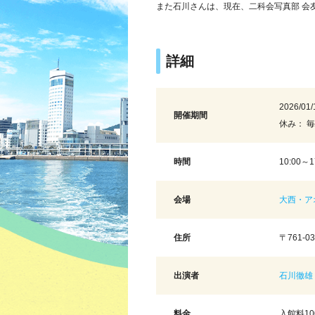
また石川さんは、現在、二科会写真部 会
詳細
2026/01/
開催期間
休み： 
時間
10:00
会場
大西・ア
住所
〒761-
出演者
石川徹雄
料金
入館料1