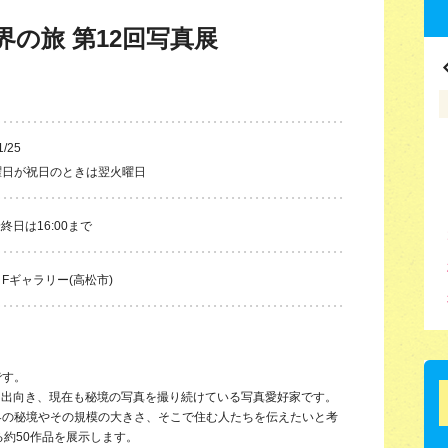
界の旅 第12回写真展
1/25
曜日が祝日のときは翌火曜日
最終日は16:00まで
Fギャラリー(高松市)
です。
国に出向き、現在も秘境の写真を撮り続けている写真愛好家です。
界の秘境やその規模の大きさ、そこで住む人たちを伝えたいと考
る約50作品を展示します。