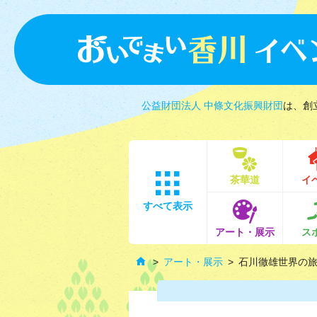
公益財団法人 中條文化振興財団
は、創
茶華道
イ
すべて表示
アート・展示
ス
アート・展示
石川徹雄世界の旅