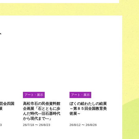
ト
アート・展示
アート・展示
工芸会四国
高松市石の民俗資料館
ぼくの絵わたしの絵展
展
企画展「石とともに歩
～第８５回全国教育美
んだ時代―旧石器時代
術展～
から現代まで―」
23
26/7/18
〜
26/8/23
26/8/12
〜
26/8/26