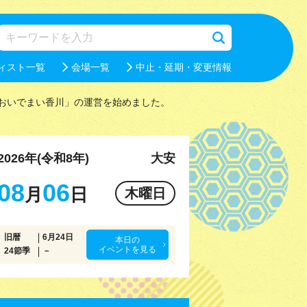
ィスト一覧
会場一覧
中止・延期・変更情報
おいでまい香川」の運営を始めました。
2026年(令和8年)
大安
08
06
月
日
木曜日
旧暦
6月24日
本日の
イベントを見る
24節季
－