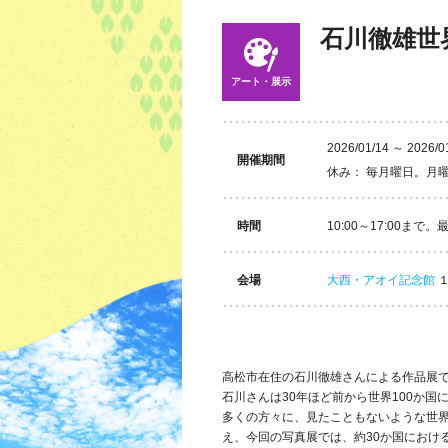
石川徹雄世
アート・展示
2026/01/14 ～ 2026/0
開催期間
休み： 毎月曜日。月
時間
10:00～17:00まで。
会場
大西・アオイ記念館
１
高松市在住の石川徹雄さんによる作品展
石川さんは30年ほど前から世界100か
多くの方々に、見たこともないような世
え、今回の写真展では、約30か国におけ