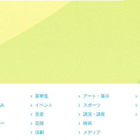
茶華道
アート・展示
み
イベント
スポーツ
音楽
講演・講座
ー
芸能
映画
演劇
メディア