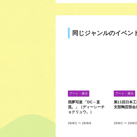
同じジャンルのイベン
アート・展示
アート・展示
我夢写楽 「DC－直
第11回日本
流。」（ディーシーチ
支部陶芸部会
ョクリュウ。）
26/8/1
〜
26/8/9
26/8/1
〜
26/8/