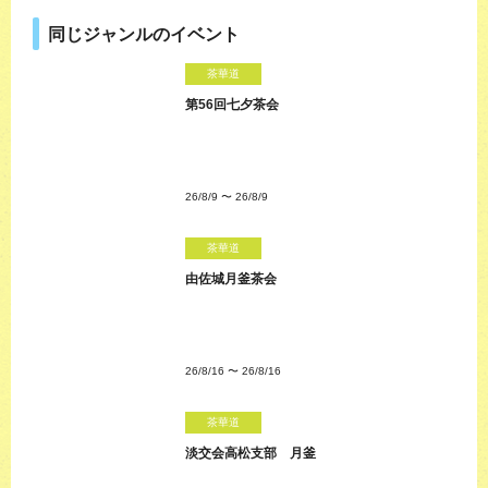
同じジャンルのイベント
茶華道
第56回七夕茶会
26/8/9
〜
26/8/9
茶華道
由佐城月釜茶会
26/8/16
〜
26/8/16
茶華道
淡交会高松支部 月釜