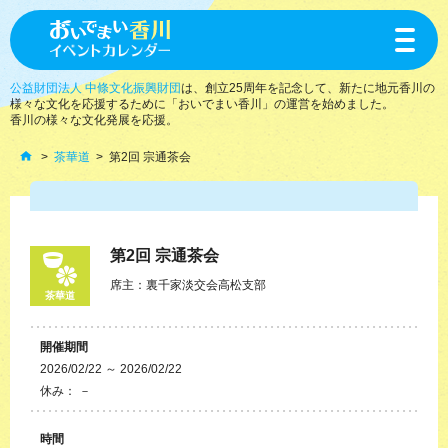
toggle
navigat
公益財団法人 中條文化振興財団
は、創立25周年を記念して、新たに地元香川の
様々な文化を応援するために「おいでまい香川」の運営を始めました。
香川の様々な文化発展を応援。
茶華道
第2回 宗通茶会
第2回 宗通茶会
席主：裏千家淡交会高松支部
茶華道
開催期間
2026/02/22 ～ 2026/02/22
休み： －
時間