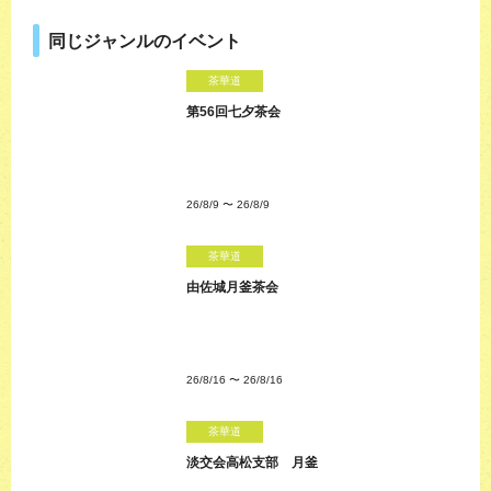
同じジャンルのイベント
茶華道
第56回七夕茶会
26/8/9
〜
26/8/9
茶華道
由佐城月釜茶会
26/8/16
〜
26/8/16
茶華道
淡交会高松支部 月釜