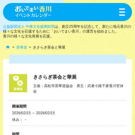
toggle
navigat
公益財団法人 中條文化振興財団
は、創立25周年を記念して、新たに地元香川の
様々な文化を応援するために「おいでまい香川」の運営を始めました。
香川の様々な文化発展を応援。
茶華道
きさらぎ茶会と華展
きさらぎ茶会と華展
主催：高松市茶華道協会 席主：武者小路千家香川官休
茶華道
会
開催期間
2026/02/15 ～ 2026/02/15
休み： －
時間