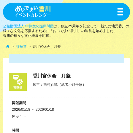
toggle
navigat
公益財団法人 中條文化振興財団
は、創立25周年を記念して、新たに地元香川の
様々な文化を応援するために「おいでまい香川」の運営を始めました。
香川の様々な文化発展を応援。
茶華道
香川官休会 月釜
香川官休会 月釜
席主：西村妙純（武者小路千家）
茶華道
開催期間
2026/01/18 ～ 2026/01/18
休み： －
時間