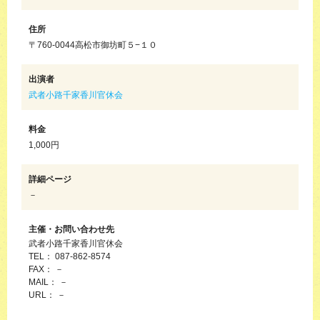
住所
〒760-0044高松市御坊町５−１０
出演者
武者小路千家香川官休会
料金
1,000円
詳細ページ
－
主催・お問い合わせ先
武者小路千家香川官休会
TEL： 087-862-8574
FAX： －
MAIL： －
URL： －