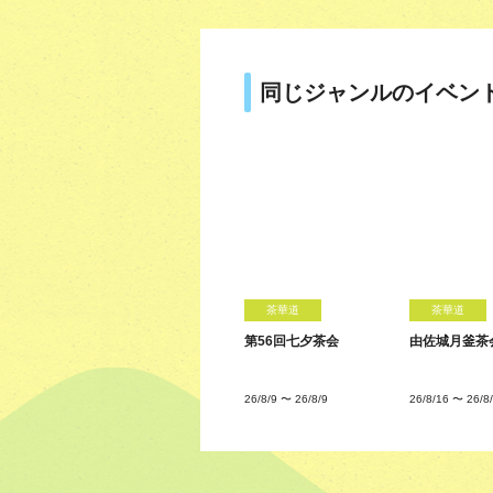
同じジャンルのイベン
茶華道
茶華道
第56回七夕茶会
由佐城月釜茶
26/8/9
〜
26/8/9
26/8/16
〜
26/8