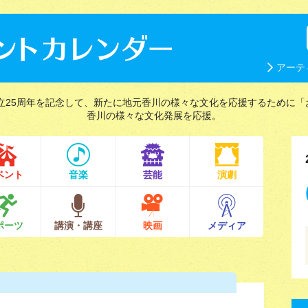
アーテ
立25周年を記念して、新たに地元香川の様々な文化を応援するために「
香川の様々な文化発展を応援。
ベント
音楽
芸能
演劇
ポーツ
講演・講座
映画
メディア