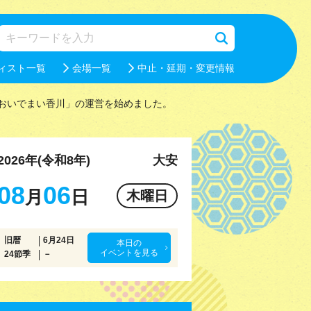
ィスト一覧
会場一覧
中止・延期・変更情報
おいでまい香川」の運営を始めました。
2026年(令和8年)
大安
08
06
月
日
木曜日
旧暦
6月24日
本日の
イベントを見る
24節季
－