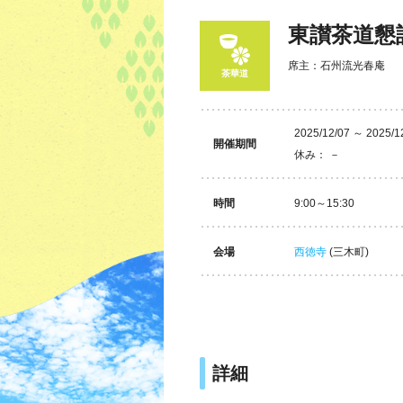
東讃茶道懇
席主：石州流光春庵
茶華道
2025/12/07 ～ 2025/1
開催期間
休み： －
時間
9:00～15:30
会場
西徳寺
(三木町)
詳細