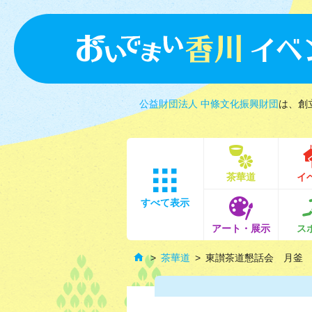
公益財団法人 中條文化振興財団
は、創
茶華道
イ
すべて表示
アート・展示
ス
茶華道
東讃茶道懇話会 月釜