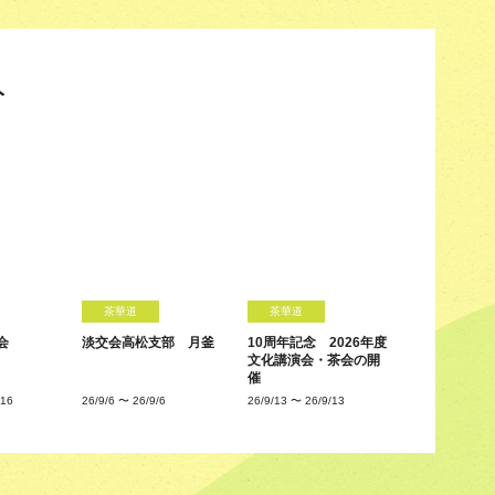
ト
茶華道
茶華道
会
淡交会高松支部 月釜
10周年記念 2026年度
文化講演会・茶会の開
催
/16
26/9/6
〜
26/9/6
26/9/13
〜
26/9/13