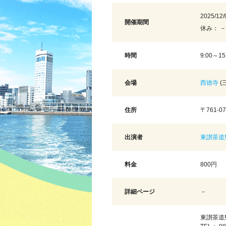
2025/12/
開催期間
休み： －
時間
9:00～15
会場
西徳寺
(
住所
〒761-0
出演者
東讃茶道
料金
800円
詳細ページ
－
東讃茶道