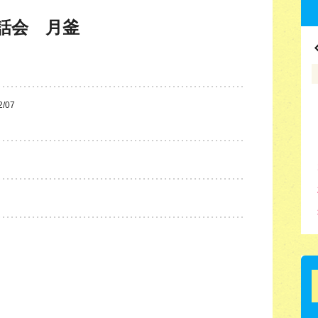
話会 月釜
2/07