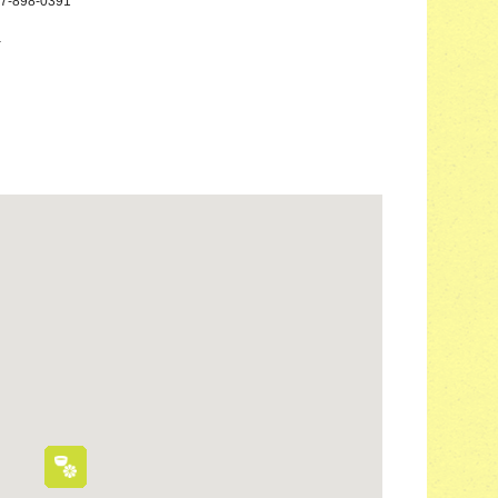
7-898-0391
－
－