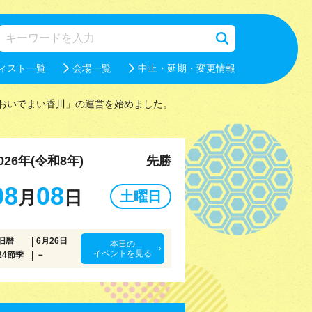
ィスト一覧
会場一覧
中止・延期・変更情報
おいでまい香川」の運営を始めました。
026年(令和8年)
先勝
08
08
月
日
土曜日
旧暦
6月26日
本日の
イベントを見る
24節季
－