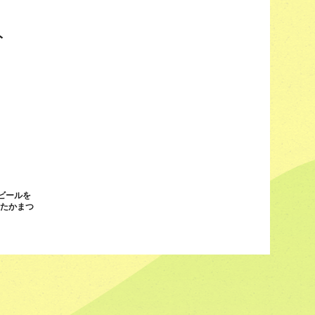
ト
ビールを
n たかまつ