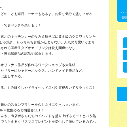
す。
などのこども縁日コーナーもあるよ。お祭り気分で盛り上がろ
ートで食べ歩きを楽しもう！
、東北のキッチンカーのなみえ焼そばに黄金級のクロワッサンた
っしゃ焼き、もっちもち食感がたまらない、人気の可愛いくまち
供される国産生タピオカドリンクは映え間違いなし。
産・無添加商品の試飲や試食もあり。
のオリジナル作品が作れるワークショップも大集結。
クセサリーにシャドーボックス、ハンドメイド作品など。
りは楽しすぎる。
きる、もみほぐしやドライヘッドスパや霊視占いでリラックスし
る舞いのスタンプラリーを久しぶりにやっちゃいます。
を４枚集めると抽選券GET！
さんや、出店者さんたちのイベントを盛り上げるぞー！という熱
んでもらえるクリスマスプレゼントを提供して頂いているのでハ