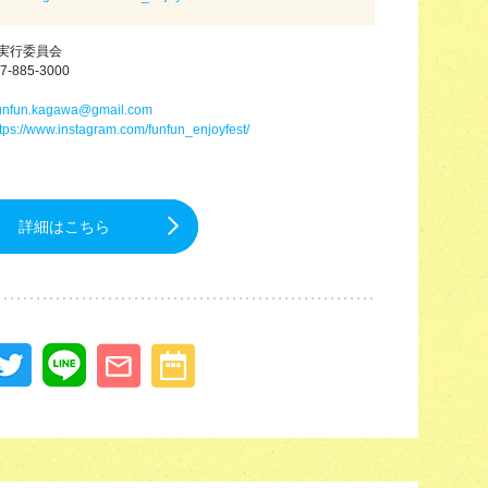
実行委員会
7-885-3000
unfun.kagawa@gmail.com
ttps://www.instagram.com/funfun_enjoyfest/
詳細はこちら