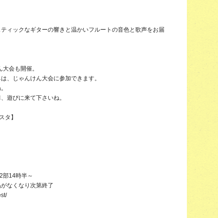
スティックなギターの響きと温かいフルートの音色と歌声をお届
ん大会も開催。
ちは、じゃんけん大会に参加できます。
ね。
非、遊びに来て下さいね。
ェスタ】
2部14時半～
品がなくなり次第終了
st/