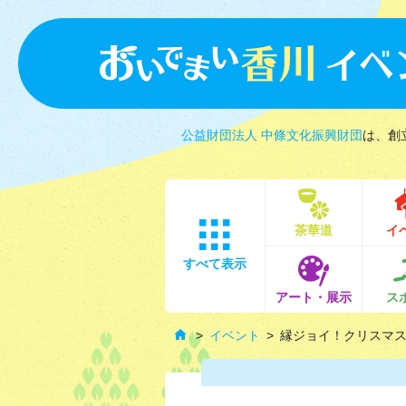
公益財団法人 中條文化振興財団
は、創
茶華道
イ
すべて表示
アート・展示
ス
イベント
縁ジョイ！クリスマ