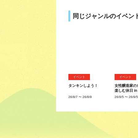
同じジャンルのイベン
イベント
イベント
タンキンしよう！
女性醸造家の
楽しむ休日 i
26/8/7
〜
26/8/9
26/9/5
〜
26/9/5