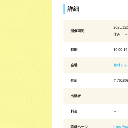
詳細
2025/12/
開催期間
休み： －
時間
10:00-16
会場
西村ジョ
住所
〒7618
出演者
－
料金
－
詳細ページ
https://w