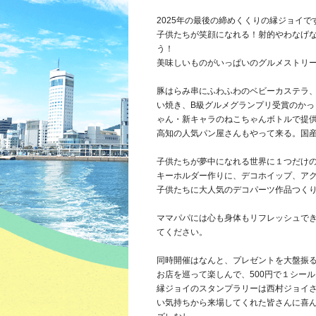
2025年の最後の締めくくりの縁ジョイで
子供たちが笑顔になれる！射的やわなげ
う！
美味しいものがいっぱいのグルメストリ
豚はらみ串にふわふわのベビーカステラ
い焼き、B級グルメグランプリ受賞のか
ゃん・新キャラのねこちゃんボトルで提
高知の人気パン屋さんもやって来る。国
子供たちが夢中になれる世界に１つだけ
キーホルダー作りに、デコホイップ、ア
子供たちに大人気のデコパーツ作品つく
ママパパには心も身体もリフレッシュで
てください。
同時開催はなんと、プレゼントを大盤振
お店を巡って楽しんで、500円で１シール
縁ジョイのスタンプラリーは西村ジョイ
い気持ちから来場してくれた皆さんに喜