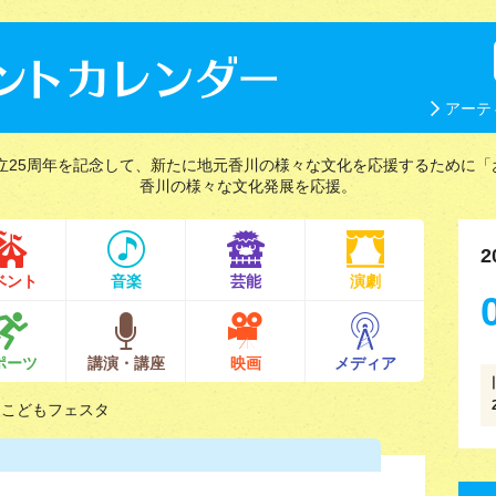
アーテ
立25周年を記念して、新たに地元香川の様々な文化を応援するために「
香川の様々な文化発展を応援。
2
ベント
音楽
芸能
演劇
ポーツ
講演・講座
映画
メディア
スこどもフェスタ