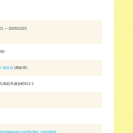
21 ～ 2025/12/21
:00
イ成合店
(高松市)
081高松市成合町812-1
ww.instagram.com/funfun_enjoyfest/