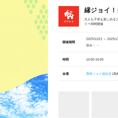
縁ジョイ！
大人も子供も楽しめるク
イベント
リー同時開催
2025/12/21 ～ 2025/1
開催期間
休み： －
時間
10:00-16:00
会場
西村ジョイ成合店
(高