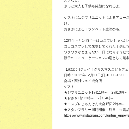
ズレなし。
きっと大人も子供も笑顔になれるよ。
ゲストにはジブリユニットによるアコー
け。
おさきによるトランペット生演奏も。
12時半～と14時半～はコスプレじゃんけ
当日コスプレして来場してくれた子供た
ワクワクがとまらない一日になりそうだ
親子のコミュニケーションの場として是
【縁(エン)ジョイ！クリスマスこどもフ
日時：2025年12月21日(日)10:00-16:00
会場：西村ジョイ成合店
ゲスト：
★ジブリユニット1部11時～ 2部13時～
★おさき1部12時～ 2部14時～
★コスプレじゃんけん大会1部12時半～ 
★スタンプラリー同時開催 終日 ※賞
https://www.instagram.com/funfun_enjoyfe