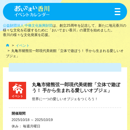
toggle
navigat
公益財団法人 中條文化振興財団
は、創立25周年を記念して、新たに地元香川の
様々な文化を応援するために「おいでまい香川」の運営を始めました。
香川の様々な文化発展を応援。
イベント
丸亀市猪熊弦一郎現代美術館「立体で遊ぼう！ 手から生まれる愛しいオ
ブジェ」
丸亀市猪熊弦一郎現代美術館「立体で遊ぼ
う！ 手から生まれる愛しいオブジェ」
イベント
世界に一つの愛しいオブジェをつくろう！
開催期間
2025/10/18 ～ 2025/10/19
休み： 毎週月曜日