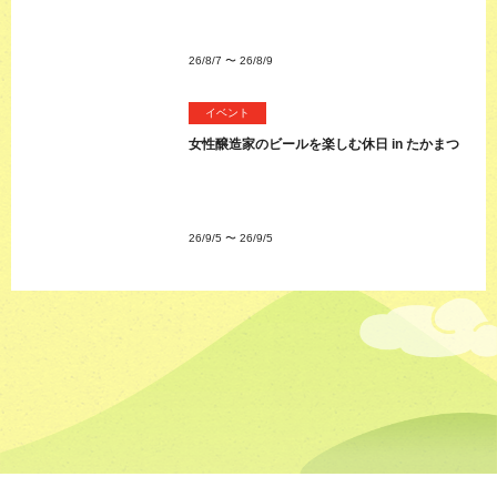
26/8/7
〜
26/8/9
イベント
女性醸造家のビールを楽しむ休日 in たかまつ
26/9/5
〜
26/9/5