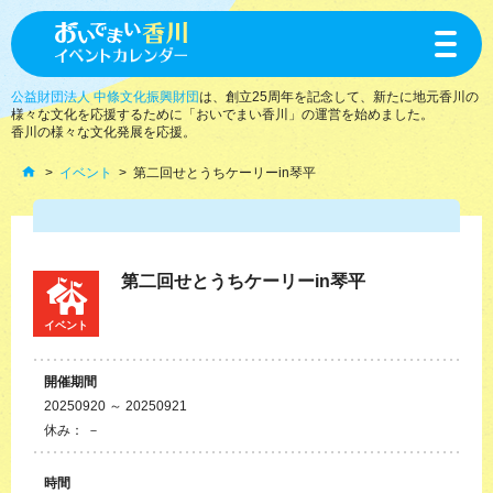
toggle
navigat
公益財団法人 中條文化振興財団
は、創立25周年を記念して、新たに地元香川の
様々な文化を応援するために「おいでまい香川」の運営を始めました。
香川の様々な文化発展を応援。
イベント
第二回せとうちケーリーin琴平
第二回せとうちケーリーin琴平
イベント
開催期間
20250920 ～ 20250921
休み： －
時間