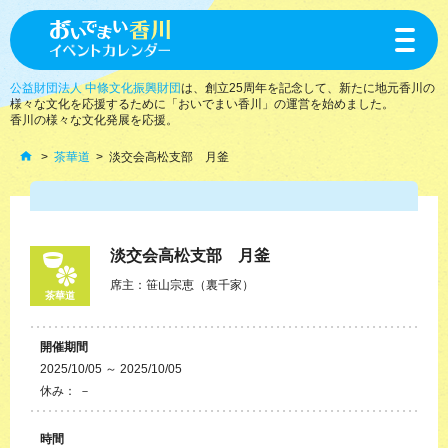
toggle
navigat
公益財団法人 中條文化振興財団
は、創立25周年を記念して、新たに地元香川の
様々な文化を応援するために「おいでまい香川」の運営を始めました。
香川の様々な文化発展を応援。
茶華道
淡交会高松支部 月釜
淡交会高松支部 月釜
席主：笹山宗恵（裏千家）
茶華道
開催期間
2025/10/05 ～ 2025/10/05
休み： －
時間