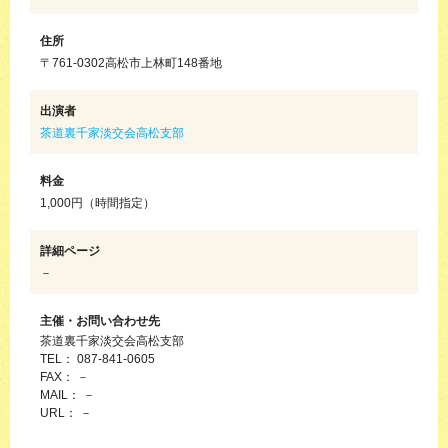
住所
〒761-0302高松市上林町148番地
出演者
茶道裏千家淡交会高松支部
料金
1,000円（時間指定）
詳細ページ
－
主催・お問い合わせ先
茶道裏千家淡交会高松支部
TEL： 087-841-0605
FAX： －
MAIL： －
URL： －