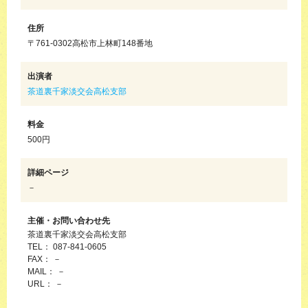
住所
〒761-0302高松市上林町148番地
出演者
茶道裏千家淡交会高松支部
料金
500円
詳細ページ
－
主催・お問い合わせ先
茶道裏千家淡交会高松支部
TEL： 087-841-0605
FAX： －
MAIL： －
URL： －