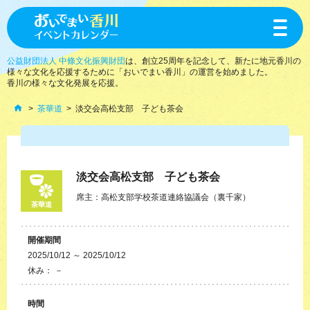
toggle
navigat
公益財団法人 中條文化振興財団
は、創立25周年を記念して、新たに地元香川の
様々な文化を応援するために「おいでまい香川」の運営を始めました。
香川の様々な文化発展を応援。
茶華道
淡交会高松支部 子ども茶会
淡交会高松支部 子ども茶会
席主：高松支部学校茶道連絡協議会（裏千家）
茶華道
開催期間
2025/10/12 ～ 2025/10/12
休み： －
時間