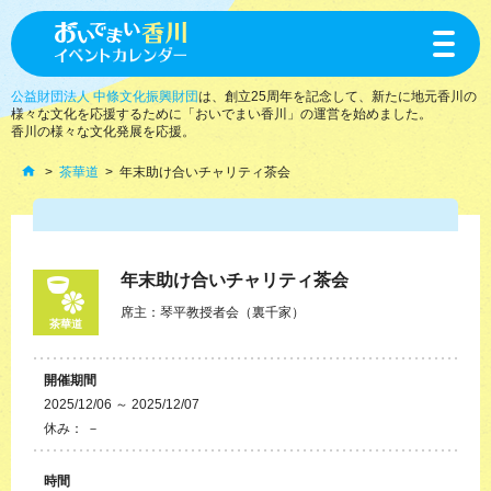
toggle
navigat
公益財団法人 中條文化振興財団
は、創立25周年を記念して、新たに地元香川の
様々な文化を応援するために「おいでまい香川」の運営を始めました。
香川の様々な文化発展を応援。
茶華道
年末助け合いチャリティ茶会
年末助け合いチャリティ茶会
席主：琴平教授者会（裏千家）
茶華道
開催期間
2025/12/06 ～ 2025/12/07
休み： －
時間