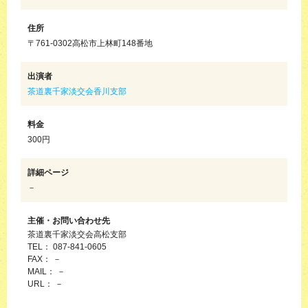
住所
〒761-0302高松市上林町148番地
出演者
茶道裏千家淡交会香川支部
料金
300円
詳細ページ
－
主催・お問い合わせ先
茶道裏千家淡交会高松支部
TEL： 087-841-0605
FAX： －
MAIL： －
URL： －