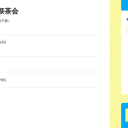
祭茶会
裏千家）
1/03
平町)