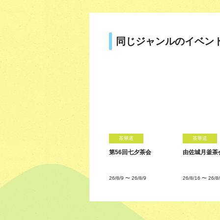
同じジャンルのイベン
茶華道
茶華道
第56回七夕茶会
由佐城月釜茶
26/8/9
〜
26/8/9
26/8/16
〜
26/8