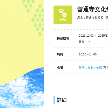
善通寺文化
席主：善通寺教授者（
茶華道
2025/11/03 ～ 2025/1
開催期間
休み： －
時間
10:00～14:00
会場
鉢伏ふれあい公園
(琴
詳細