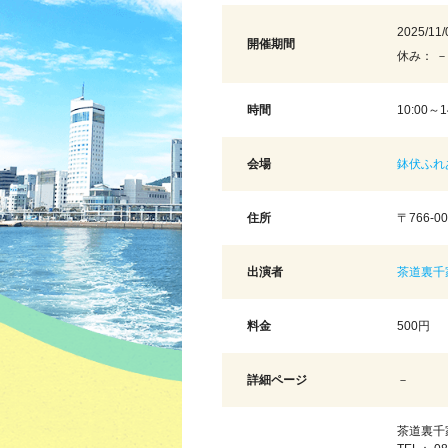
2025/11/
開催期間
休み： －
時間
10:00～1
会場
鉢伏ふれ
住所
〒766-0
出演者
茶道裏千
料金
500円
詳細ページ
－
茶道裏千