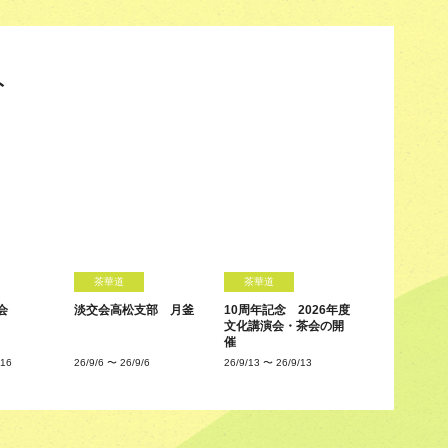
ト
茶華道
茶華道
会
淡交会高松支部 月釜
10周年記念 2026年度
文化講演会・茶会の開
催
/16
26/9/6
〜
26/9/6
26/9/13
〜
26/9/13