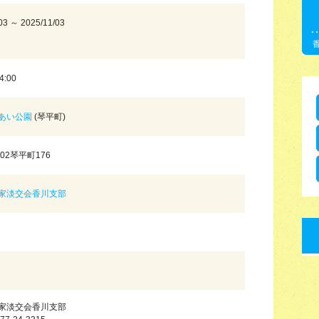
03 ～ 2025/11/03
4:00
あい公園
(琴平町)
002琴平町176
家淡交会香川支部
家淡交会香川支部