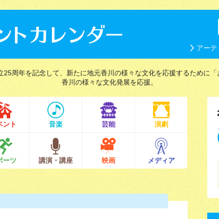
アーテ
立25周年を記念して、新たに地元香川の様々な文化を応援するために「
香川の様々な文化発展を応援。
ベント
音楽
芸能
演劇
ポーツ
講演・講座
映画
メディア