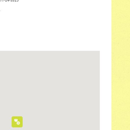
77-24-3315
－
－