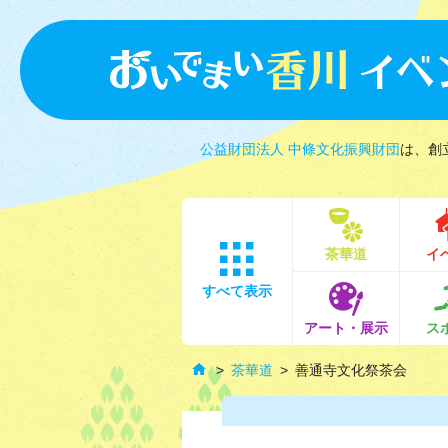
公益財団法人 中條文化振興財団
は、創
茶華道
イ
すべて表示
アート・展示
ス
茶華道
善通寺文化祭茶会