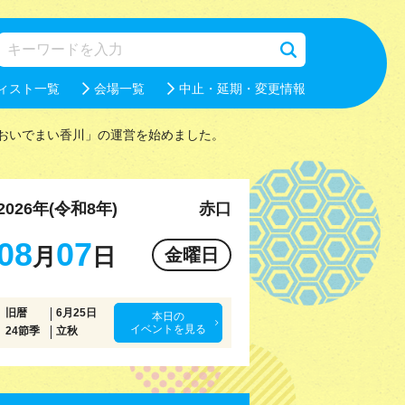
ィスト一覧
会場一覧
中止・延期・変更情報
おいでまい香川」の運営を始めました。
2026年(令和8年)
赤口
08
07
月
日
金曜日
旧暦
6月25日
本日の
イベントを見る
24節季
立秋