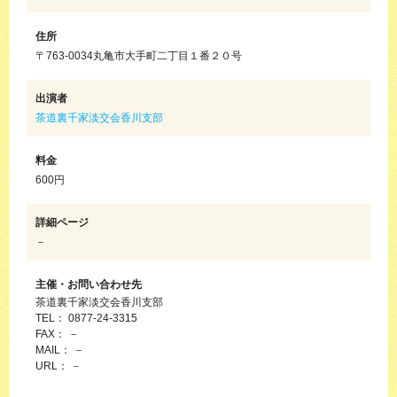
住所
〒763-0034丸亀市大手町二丁目１番２０号
出演者
茶道裏千家淡交会香川支部
料金
600円
詳細ページ
－
主催・お問い合わせ先
茶道裏千家淡交会香川支部
TEL： 0877-24-3315
FAX： －
MAIL： －
URL： －