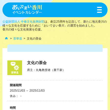
toggle
navigat
公益財団法人 中條文化振興財団
は、創立25周年を記念して、新たに地元香川の
様々な文化を応援するために「おいでまい香川」の運営を始めました。
香川の様々な文化発展を応援。
茶華道
文化の茶会
文化の茶会
席主：丸亀教授者（裏千家）
茶華道
開催期間
2025/11/03 ～ 2025/11/03
休み： －
時間