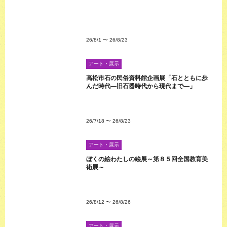
26/8/1
〜
26/8/23
アート・展示
高松市石の民俗資料館企画展「石とともに歩
んだ時代―旧石器時代から現代まで―」
26/7/18
〜
26/8/23
アート・展示
ぼくの絵わたしの絵展～第８５回全国教育美
術展～
26/8/12
〜
26/8/26
アート・展示