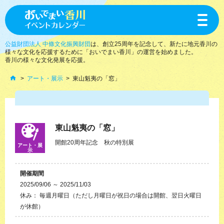
toggle
navigat
公益財団法人 中條文化振興財団
は、創立25周年を記念して、新たに地元香川の
様々な文化を応援するために「おいでまい香川」の運営を始めました。
香川の様々な文化発展を応援。
アート・展示
東山魁夷の「窓」
東山魁夷の「窓」
開館20周年記念 秋の特別展
アート・展
示
開催期間
2025/09/06 ～ 2025/11/03
休み： 毎週月曜日（ただし月曜日が祝日の場合は開館、翌日火曜日
が休館）