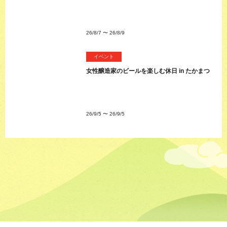
26/8/7
〜
26/8/9
イベント
女性醸造家のビールを楽しむ休日 in たかまつ
26/9/5
〜
26/9/5