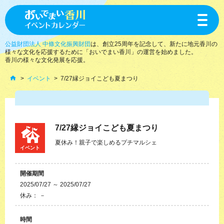
toggle
navigat
公益財団法人 中條文化振興財団
は、創立25周年を記念して、新たに地元香川の
様々な文化を応援するために「おいでまい香川」の運営を始めました。
香川の様々な文化発展を応援。
イベント
7/27縁ジョイこども夏まつり
7/27縁ジョイこども夏まつり
夏休み！親子で楽しめるプチマルシェ
イベント
開催期間
2025/07/27 ～ 2025/07/27
休み： －
時間