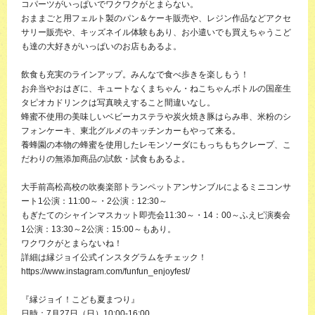
コパーツがいっぱいでワクワクがとまらない。
おままごと用フェルト製のパン＆ケーキ販売や、レジン作品などアクセ
サリー販売や、キッズネイル体験もあり、お小遣いでも買えちゃうこど
も達の大好きがいっぱいのお店もあるよ。
飲食も充実のラインアップ。みんなで食べ歩きを楽しもう！
お弁当やおはぎに、キュートなくまちゃん・ねこちゃんボトルの国産生
タピオカドリンクは写真映えすること間違いなし。
蜂蜜不使用の美味しいベビーカステラや炭火焼き豚はらみ串、米粉のシ
フォンケーキ、東北グルメのキッチンカーもやって来る。
養蜂園の本物の蜂蜜を使用したレモンソーダにもっちもちクレープ、こ
だわりの無添加商品の試飲・試食もあるよ。
大手前高松高校の吹奏楽部トランペットアンサンブルによるミニコンサ
ート1公演：11:00～・2公演：12:30～
もぎたてのシャインマスカット即売会11:30～・14：00～ふえピ演奏会
1公演：13:30～2公演：15:00～もあり。
ワクワクがとまらないね！
詳細は縁ジョイ公式インスタグラムをチェック！
https://www.instagram.com/funfun_enjoyfest/
『縁ジョイ！こども夏まつり』
日時：7月27日（日）10:00-16:00