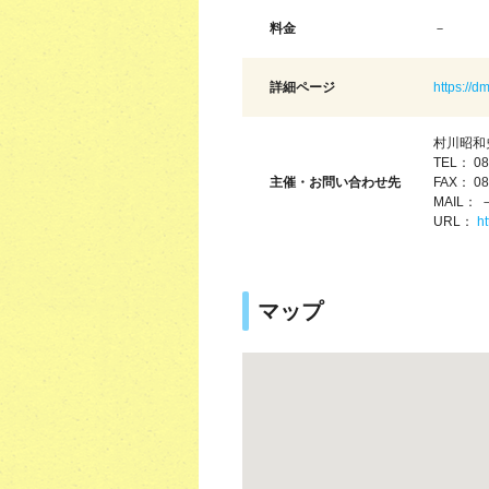
料金
－
詳細ページ
https://d
村川昭和
TEL： 08
主催・お問い合わせ先
FAX： 08
MAIL： 
URL：
ht
マップ