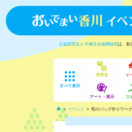
公益財団法人 中條文化振興財団
は、創
茶華道
イ
すべて表示
アート・展示
ス
イベント
苺のバッグ作りワー