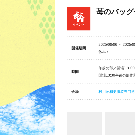
苺のバッグ
イベント
2025/08/06 ～ 2025/0
開催期間
休み： －
午前の部／開場1０:00
時間
開場13:30午後の部作業
会場
村川昭和史服装専門博