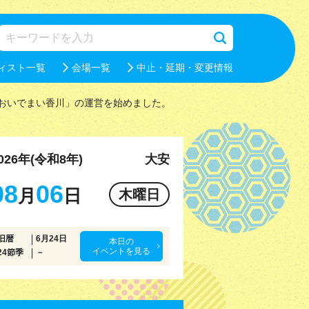
ィスト一覧
会場一覧
中止・延期・変更情報
おいでまい香川」の運営を始めました。
026年(令和8年)
大安
08
06
月
日
木曜日
旧暦
6月24日
本日の
イベントを見る
24節季
－