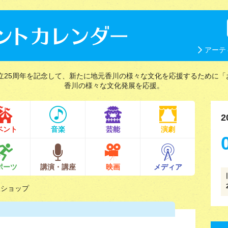
アーテ
立25周年を記念して、新たに地元香川の様々な文化を応援するために「
香川の様々な文化発展を応援。
2
ベント
音楽
芸能
演劇
ポーツ
講演・講座
映画
メディア
クショップ