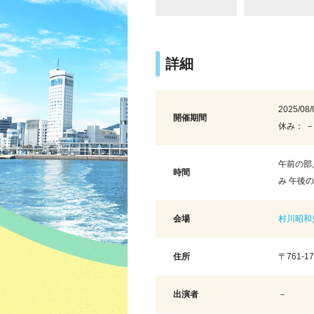
詳細
2025/08/
開催期間
休み： －
午前の部／
時間
み 午後の
会場
村川昭和
住所
〒761-
出演者
－