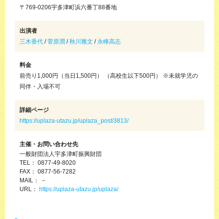
〒769-0206宇多津町浜六番丁88番地
出演者
三木香代
/
菅原潤
/
秋川雅文
/
永峰高志
料金
前売り1,000円（当日1,500円） （高校生以下500円） ※未就学児の
同伴・入場不可
詳細ページ
https://uplaza-utazu.jp/uplaza_post/3813/
主催・お問い合わせ先
一般財団法人宇多津町振興財団
TEL： 0877-49-8020
FAX： 0877-56-7282
MAIL： －
URL：
https://uplaza-utazu.jp/uplaza/