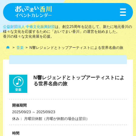
toggle
navigat
公益財団法人 中條文化振興財団
は、創立25周年を記念して、新たに地元香川の
様々な文化を応援するために「おいでまい香川」の運営を始めました。
香川の様々な文化発展を応援。
音楽
N響レジェンドとトップアーティストによる世界名曲の旅
N響レジェンドとトップアーティストによ
る世界名曲の旅
音楽
開催期間
2025/09/23 ～ 2025/09/23
休み： 月曜日休館（月曜が休館の場合は翌日）
時間