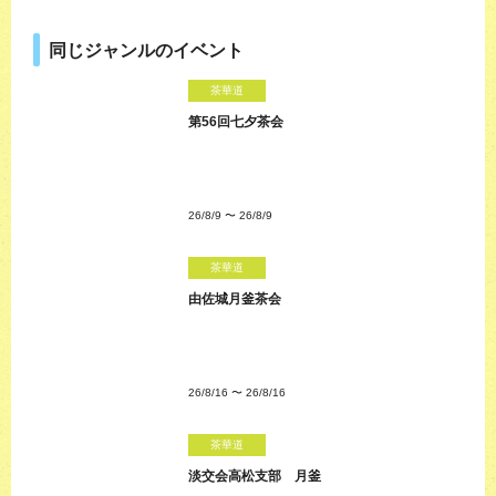
同じジャンルのイベント
茶華道
第56回七夕茶会
26/8/9
〜
26/8/9
茶華道
由佐城月釜茶会
26/8/16
〜
26/8/16
茶華道
淡交会高松支部 月釜