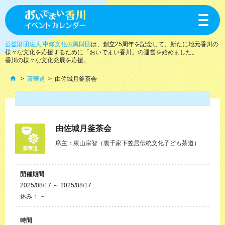
toggle
navigat
公益財団法人 中條文化振興財団
は、創立25周年を記念して、新たに地元香川の
様々な文化を応援するために「おいでまい香川」の運営を始めました。
香川の様々な文化発展を応援。
茶華道
由佐城月釜茶会
由佐城月釜茶会
席主：東山宗智（裏千家下笠居伝統文化子ども茶道）
茶華道
開催期間
2025/08/17 ～ 2025/08/17
休み： －
時間