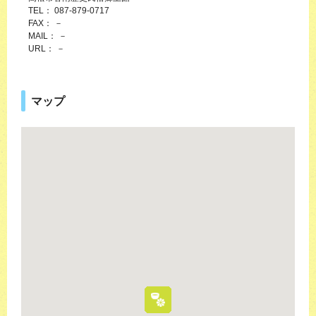
TEL： 087-879-0717
FAX： －
MAIL： －
URL： －
マップ