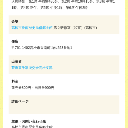
入席時刻 第1席 午前9時30分、第2席 午前10時15分、第3席 午前1
1時、第4席 正午、第5席 午後1時、第6席 午後2時
会場
高松市香南歴史民俗郷土館
第２研修室（和室）(高松市)
住所
〒761-1402高松市香南町由佐253番地1
出演者
茶道裏千家淡交会高松支部
料金
前売券800円・当日券900円
詳細ページ
－
主催・お問い合わせ先
高松市香南歴史民俗郷土館