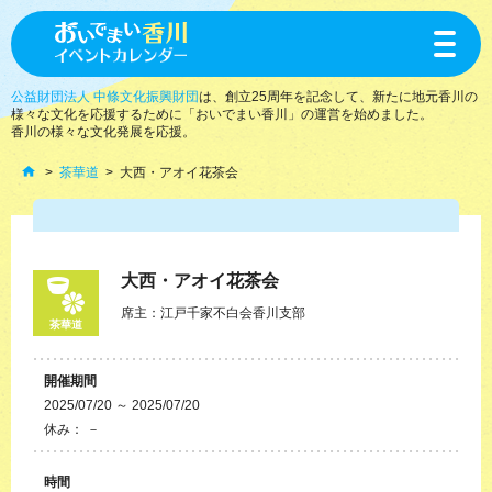
toggle
navigat
公益財団法人 中條文化振興財団
は、創立25周年を記念して、新たに地元香川の
様々な文化を応援するために「おいでまい香川」の運営を始めました。
香川の様々な文化発展を応援。
茶華道
大西・アオイ花茶会
大西・アオイ花茶会
席主：江戸千家不白会香川支部
茶華道
開催期間
2025/07/20 ～ 2025/07/20
休み： －
時間