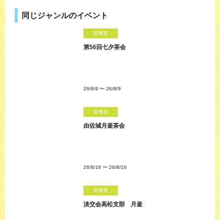
同じジャンルのイベント
茶華道
第56回七夕茶会
26/8/9
〜
26/8/9
茶華道
由佐城月釜茶会
26/8/16
〜
26/8/16
茶華道
淡交会高松支部 月釜