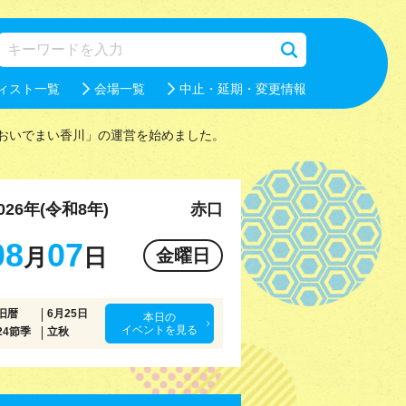
ィスト一覧
会場一覧
中止・延期・変更情報
おいでまい香川」の運営を始めました。
026年(令和8年)
赤口
08
07
月
日
金曜日
旧暦
6月25日
本日の
イベントを見る
24節季
立秋