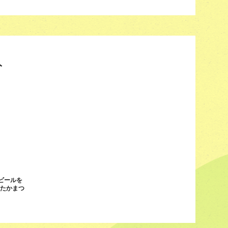
ト
ビールを
n たかまつ