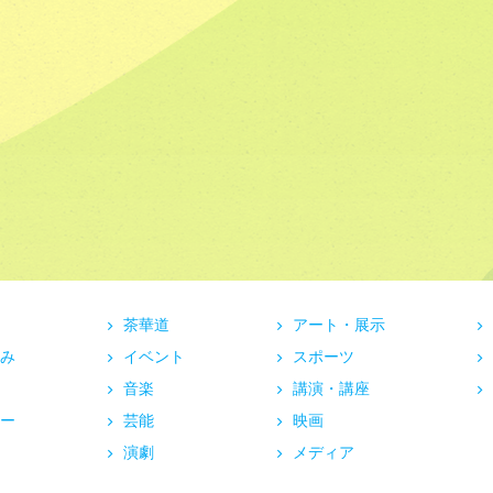
茶華道
アート・展示
み
イベント
スポーツ
音楽
講演・講座
ー
芸能
映画
演劇
メディア