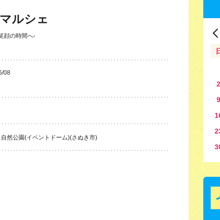
imeマルシェ
笑顔の時間へ-
6/08
1
2
自然公園(イベントドーム)(さぬき市)
3