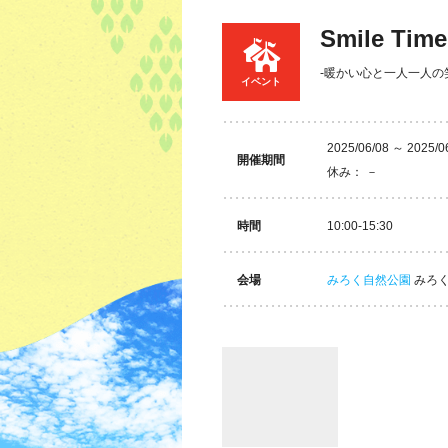
Smile T
-暖かい心と一人一人の
イベント
2025/06/08 ～ 2025/0
開催期間
休み： －
時間
10:00-15:30
会場
みろく自然公園
みろく