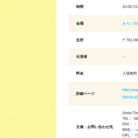
時間
10:00-15
会場
みろく自
住所
〒761-
出演者
－
料金
入場無料
https://
詳細ページ
FtNA%3D
Smile 
TEL： 08
FAX： －
主催・お問い合わせ先
MAIL：
u
URL：
h