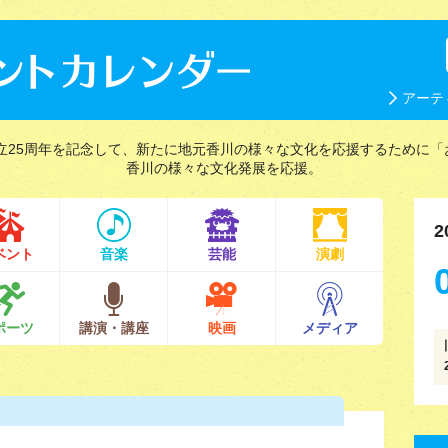
アーテ
立25周年を記念して、新たに地元香川の様々な文化を応援するために「
香川の様々な文化発展を応援。
2
ベント
音楽
芸能
演劇
ポーツ
講演・講座
映画
メディア