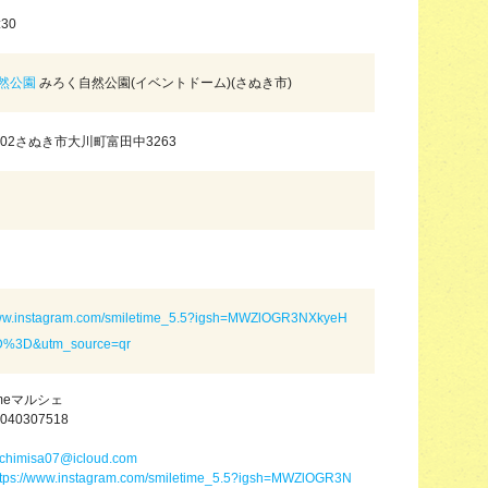
:30
然公園
みろく自然公園(イベントドーム)(さぬき市)
0902さぬき市大川町富田中3263
www.instagram.com/smiletime_5.5?igsh=MWZlOGR3NXkyeH
%3D&utm_source=qr
Timeマルシェ
040307518
chimisa07@icloud.com
ttps://www.instagram.com/smiletime_5.5?igsh=MWZlOGR3N