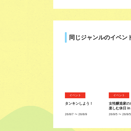
同じジャンルのイベン
イベント
イベント
タンキンしよう！
女性醸造家の
楽しむ休日 i
26/8/7
〜
26/8/9
26/9/5
〜
26/9/5