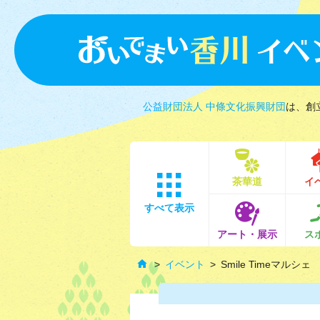
公益財団法人 中條文化振興財団
は、創
茶華道
イ
すべて表示
アート・展示
ス
イベント
Smile Timeマルシェ