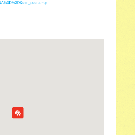
NA%3D%3D&utm_source=qr