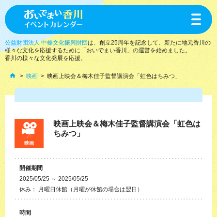
toggle
navigat
公益財団法人 中條文化振興財団
は、創立25周年を記念して、新たに地元香川の
様々な文化を応援するために「おいでまい香川」の運営を始めました。
香川の様々な文化発展を応援。
映画
映画上映会＆梅木佳子監督講演会「虹色はちみつ」
映画上映会＆梅木佳子監督講演会「虹色は
ちみつ」
映画
開催期間
2025/05/25 ～ 2025/05/25
休み： 月曜日休館（月曜が休館の場合は翌日）
時間