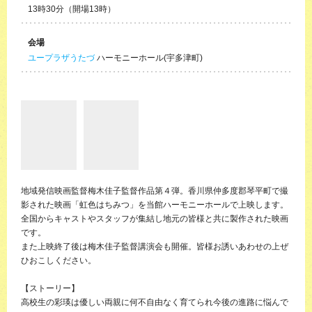
13時30分（開場13時）
会場
ユープラザうたづ
ハーモニーホール(宇多津町)
地域発信映画監督梅木佳子監督作品第４弾。香川県仲多度郡琴平町で撮
影された映画「虹色はちみつ」を当館ハーモニーホールで上映します。
全国からキャストやスタッフが集結し地元の皆様と共に製作された映画
です。
また上映終了後は梅木佳子監督講演会も開催。皆様お誘いあわせの上ぜ
ひおこしください。
【ストーリー】
高校生の彩瑛は優しい両親に何不自由なく育てられ今後の進路に悩んで