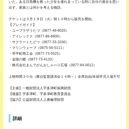
いた。ある日危機を救った少女を連れ走っている時に自分の過去を思い
出す。家族とは何かを考える物語。
チケットは３月１８日（火）朝１０時から販売を開始。
【プレイガイド】
・ユープラザうたづ（0877-49-8020）
・アイレックス（0877-86-6800）
・サクラートたどつ（0877-33-3330）
・マリンウェーブ（0875-56-5111）
・琴平町商工会（0877-73-5525）
・金陵の郷（0877-73-4133）
・株式会社まんでがんおしゃべり広場（0877-64-0012）
上映時間３０分（舞台監督講演会１４時～）全席自由/未就学児入場不可
【主催】一般財団法人宇多津町振興財団
【後援】宇多津町、宇多津町教育委員会
【協力】公益財団法人上廣倫理財団
詳細