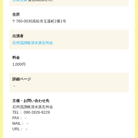
住所
〒760-0030高松市玉藻町2番1号
出演者
石州流讃岐清水派石州会
料金
1,000円
詳細ページ
－
主催・お問い合わせ先
石州流讃岐清水派石州会
TEL： 090-2826-9229
FAX： －
MAIL： －
URL： －