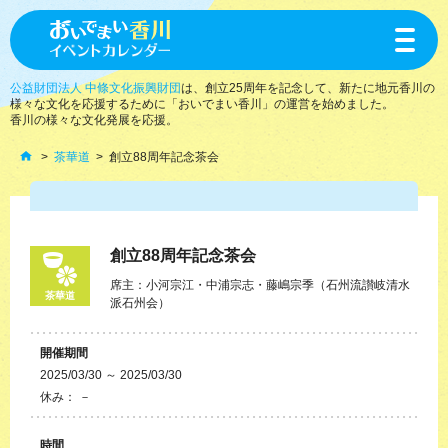
toggle
navigat
公益財団法人 中條文化振興財団
は、創立25周年を記念して、新たに地元香川の
様々な文化を応援するために「おいでまい香川」の運営を始めました。
香川の様々な文化発展を応援。
茶華道
創立88周年記念茶会
創立88周年記念茶会
席主：小河宗江・中浦宗志・藤嶋宗季（石州流讃岐清水
茶華道
派石州会）
開催期間
2025/03/30 ～ 2025/03/30
休み： －
時間