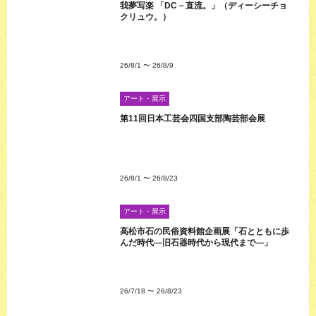
我夢写楽 「DC－直流。」（ディーシーチョ
クリュウ。）
26/8/1
〜
26/8/9
アート・展示
第11回日本工芸会四国支部陶芸部会展
26/8/1
〜
26/8/23
アート・展示
高松市石の民俗資料館企画展「石とともに歩
んだ時代―旧石器時代から現代まで―」
26/7/18
〜
26/8/23