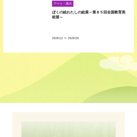
アート・展示
ぼくの絵わたしの絵展～第８５回全国教育美
術展～
26/8/12
〜
26/8/26