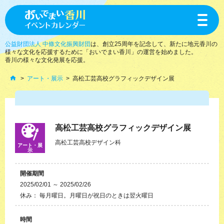
toggle
navigat
公益財団法人 中條文化振興財団
は、創立25周年を記念して、新たに地元香川の
様々な文化を応援するために「おいでまい香川」の運営を始めました。
香川の様々な文化発展を応援。
アート・展示
高松工芸高校グラフィックデザイン展
高松工芸高校グラフィックデザイン展
高松工芸高校デザイン科
アート・展
示
開催期間
2025/02/01 ～ 2025/02/26
休み： 毎月曜日。月曜日が祝日のときは翌火曜日
時間