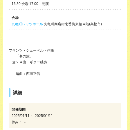
16:30 会場 17:00 開演
会場
丸亀町レッツホール
丸亀町商店街壱番街東館４階(高松市)
フランツ・シューベルト作曲
「冬の旅」
全２４曲 ギター独奏
編曲：西垣正信
詳細
開催期間
2025/01/11 ～ 2025/01/11
休み： －